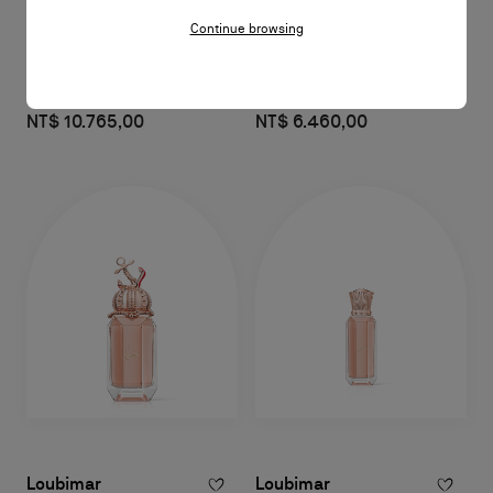
Continue browsing
Loubirouge
Loubirouge
Eau de Parfum 90ml
Eau de Parfum 50ml
NT$ 10.765,00
NT$ 6.460,00
Loubimar
Loubimar