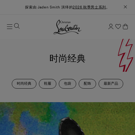
探索由 Jaden Smith 演绎的
2026 秋季男士系列
。
时尚经典
时尚经典
鞋履
包袋
配饰
最新产品