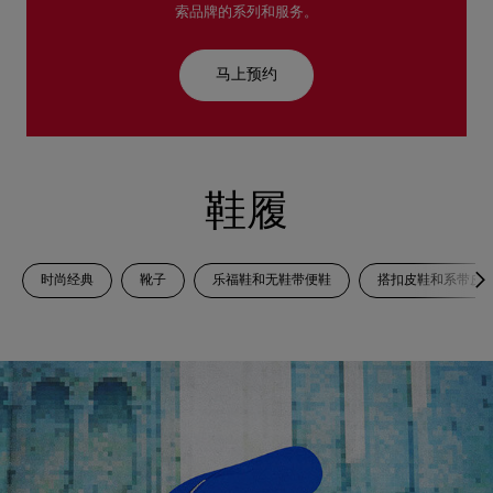
索品牌的系列和服务。
马上预约
鞋履
时尚经典
靴子
乐福鞋和无鞋带便鞋
搭扣皮鞋和系带皮