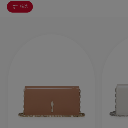
筛选
包袋
包袋
时尚眼镜
夏⽇甄选
男士礼品
Cassia系列
红鞋底
时尚经典
精湛工藝