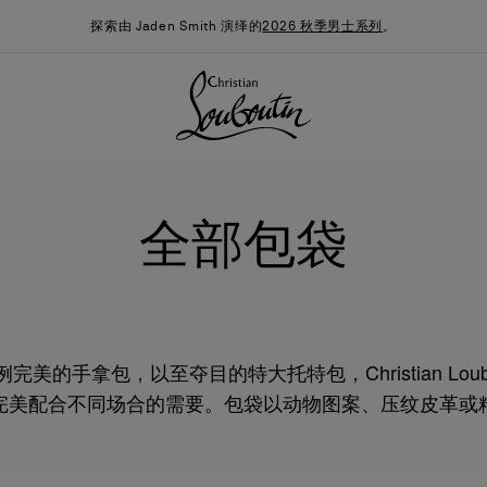
探索由 Jaden Smith 演绎的
2026 秋季男士系列
。
全部包袋
美的手拿包，以至夺目的特大托特包，Christian Loub
完美配合不同场合的需要。包袋以动物图案、压纹皮革或
季男装系列
时尚约誓
最新消息
金属元素点缀或采用简洁的饰面，向品牌的不朽工艺和经