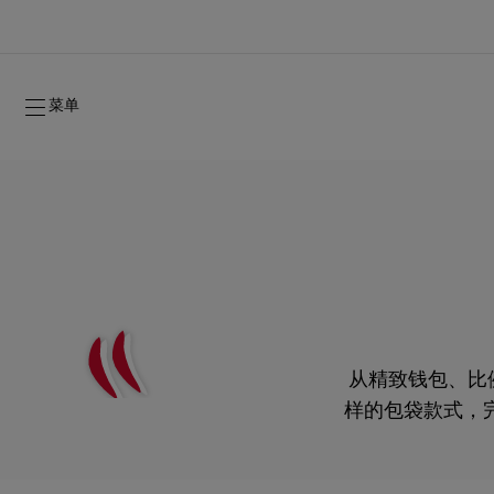
菜单
从精致钱包、比例完
2026年秋季系列
2026年秋季系列
隽永标记
全新登场：Oud Fétiche 奢⾹淡⾹精
女士礼品
样的包袋款式，
2026年秋季女装系列
品牌历史
2026年秋
时装秀
造，并以闪亮的