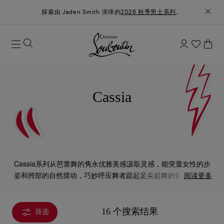
探索由 Jaden Smith 演绎的
2026 秋季男士系列
。
Cassia
Cassia系列从芭蕾舞的隽永优雅美感汲取灵感，能突显女性的步
姿和胯部的自然摆动，巧妙呼应舞者踮起足尖起舞的优美动作。
阅读更多
系列呈献凉鞋、高跟鞋、芭蕾平底鞋、穆鞋鞋和皮靴等设计，以
绉缎和平滑皮革制造，并配以精致的系带、取材自紧身胸衣的细
节、围绕足踝的缎带，又或参照舞者暖身造型的舒适时尚暖腿套
16 个搜索结果
筛选
鞋帮，脱俗迷人。