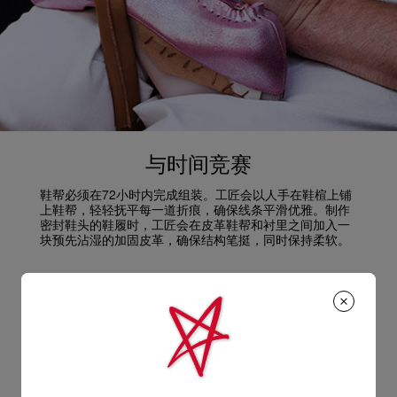
与时间竞赛
鞋帮必须在72小时内完成组装。工匠会以人手在鞋楦上铺
上鞋帮，轻轻抚平每一道折痕，确保线条平滑优雅。制作
密封鞋头的鞋履时，工匠会在皮革鞋帮和衬里之间加入一
块预先沾湿的加固皮革，确保结构笔挺，同时保持柔软。
一抹红调
在48小时后，工匠会安装鞋跟，最后贴上经典的红鞋