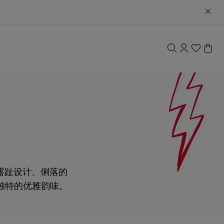
。露趾设计、俐落的
独特的优雅韵味。