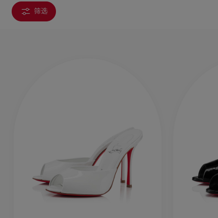
筛选
包袋
包袋
时尚眼镜
夏⽇甄选
男士礼品
Cassia系列
红鞋底
时尚经典
精湛工藝