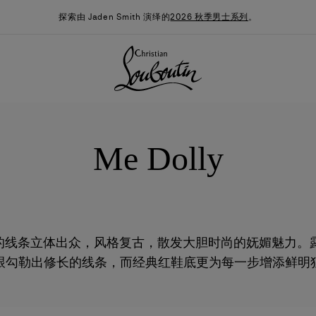
探索由 Jaden Smith 演绎的
2026 秋季男士系列
。
Me Dolly
穆勒鞋的线条立体出众，风格复古，散发大胆时尚的妩媚魅力
跟勾勒出修长的线条，而经典红鞋底更为每一步增添鲜明
季男装系列
时尚约誓
最新消息