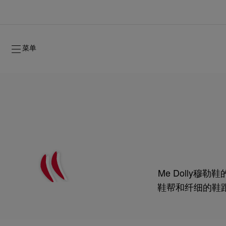
菜单
Me Dolly
2026年秋季系列
2026年秋季系列
隽永标记
全新登场：Oud Fétiche 奢⾹淡⾹精
女士礼品
鞋帮和纤细的鞋
2026年秋季女装系列
品牌历史
2026年秋
时装秀