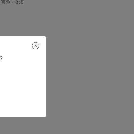
 杏色 - 女装
？