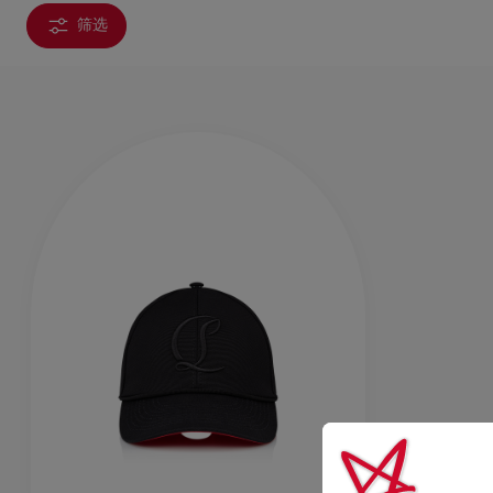
筛选
包袋
包袋
时尚眼镜
夏⽇甄选
男士礼品
Cassia系列
红鞋底
时尚经典
精湛工藝