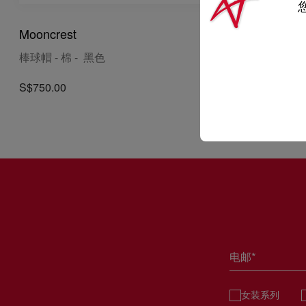
Mooncrest
棒球帽 - 棉 - 黑色
S$750.00
电邮*
女装系列