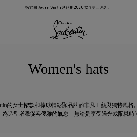
探索由 Jaden Smith 演绎的
2026 秋季男士系列
。
Women's hats
 Louboutin的女士帽款和棒球帽彰顯品牌的非凡工藝與獨特
，為造型增添從容優雅的氣息。無論是享受陽光或配襯時
季男装系列
时尚约誓
最新消息
高雅的帽飾也能令造型更加完美。