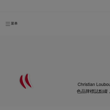
菜单
Christian
2026年秋季系列
2026年秋季系列
隽永标记
全新登场：Oud Fétiche 奢⾹淡⾹精
女士礼品
色品牌標誌點綴
2026年秋季女装系列
品牌历史
2026年秋
时装秀