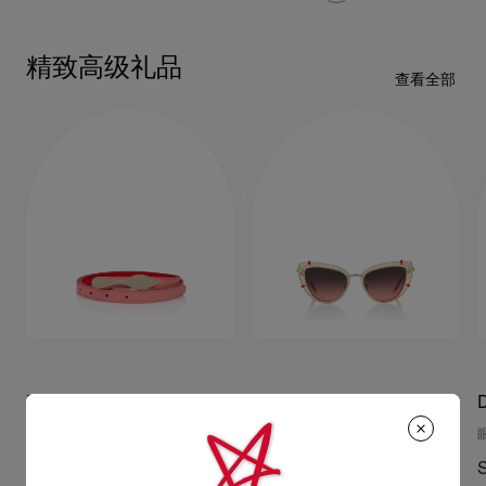
精致高级礼品
查看全部
Bettina
Dolly LB0002
腰带 - 小牛皮 - 粉色
眼镜 - 金属 - 金色
眼
S$520.00
S$1,160.00