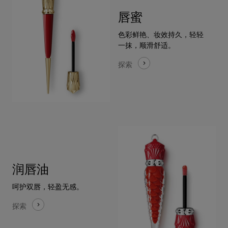
唇蜜
色彩鲜艳、妆效持久，轻轻
一抹，顺滑舒适。
探索
润唇油
呵护双唇，轻盈无感。
探索