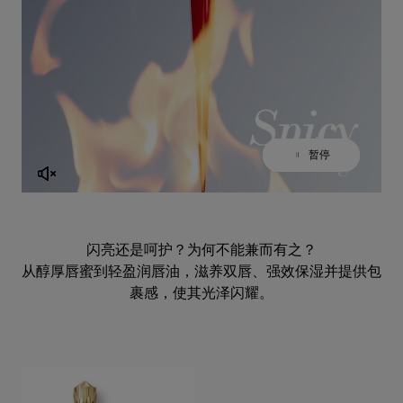
暂停
播放
闪亮还是呵护？为何不能兼而有之？
从醇厚唇蜜到轻盈润唇油，滋养双唇、强效保湿并提供包
裹感，使其光泽闪耀。