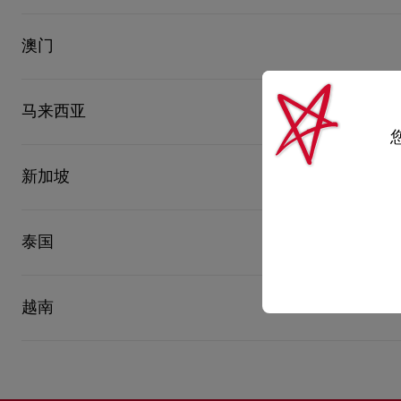
中雅加达
澳门
九龙
重庆
Christian Louboutin雅加达专门店
Christian Louboutin澳门专门店
Shop 48-49, JL. M.H. Thamrin Kav 28-30, 10350, Plaza Indonesia 
澳门望德圣母湾大马路四季名店二层
马来西亚
Jakarta Pusat | DKI Jakarta | 10350 | ID
邮编999078
+62 21 3983 8813
+853 2828 3860
尖沙咀
广州
吉隆坡
新加坡
Christian Louboutin马来西亚The Exchange专门店
Christian Louboutin新加坡ION Orchard专门店
The Exchange TRX G14 Ground Level, Plaza The Exchange, 5518
杭州
2 Orchard Turn, #01‑17 ION Orchard
泰国
Kuala Lumpur | Wilayah Persekutuan Kuala Lumpur | 55188 | MY
Singapore | Singapore | 238801 | SG
+60 3 2110 2595
+65 6732 2813
Christian Louboutin Pavilion专门店
曼谷
越南
Christian Louboutin新加坡滨海湾金沙专门店
陕西
168, Jalan Bukit Bintang, L3 #59, Pavilion Kuala Lumpur, Wilayah
The Shoppes at Marina Bay Sands, #B1‑127, 10 Bayfront Avenue
Kuala Lumpur | Wilayah Persekutuan Kuala Lumpur | 55100 | MY
Singapore | Singapore | 018972 | SG
Christian Louboutin曼谷Central Embassy专门店
+60 3 2110 6629
+65 6688 7126
L1‑10 Central Embassy, 1031 Rama 1 Road, Lumphini, Pathumwa
河內
Bangkok | Pathum Wan | 10330 | TH
+66 2 160 5814
上海