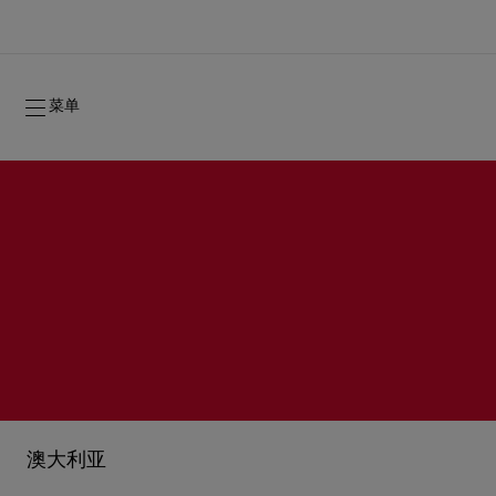
菜单
2026年秋季系列
2026年秋季系列
隽永标记
全新登场：Oud Fétiche 奢⾹淡⾹精
女士礼品
2026年秋季女装系列
品牌历史
2026年秋
时装秀
澳大利亚