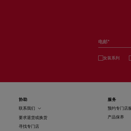
Christian Louboutin Central chidlom专门店
Central Chidlom, 1027, 1st Floor Unit 31 & 32, Phloen Chit Rd, L
胡志明市
Bangkok | Lumphini | 10330 | TH
深圳
+66 80 956 6464
电邮*
苏州
女装系列
南京
协助
服务
天津
联系我们
预约专门店
产品保养
要求退货或换货
寻找专门店