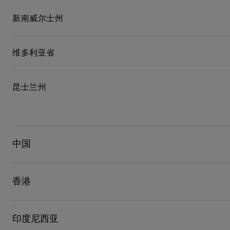
新南威尔士州
维多利亚省
昆士兰州
中国
包袋
包袋
时尚眼镜
夏⽇甄选
男士礼品
Cassia系列
红鞋底
时尚经典
精湛工藝
北京
香港
香港
印度尼西亚
成都