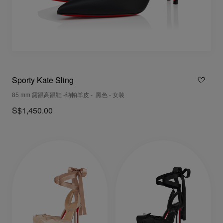
Sporty Kate Sling
85 mm 露跟高跟鞋 -纳帕羊皮 - 黑色 - 女装
S$1,450.00