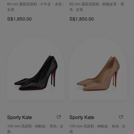
60 mm 露跟高跟鞋 - 小牛皮 - 杏色 -
60 mm 露跟高跟鞋 - 新颖皮革 - 黑
女装
色 - 女装
S$1,850.00
S$1,850.00
Sporty Kate
Sporty Kate
100 mm 高跟鞋 - 纳帕皮 - 黑色 - 女
100 mm 高跟鞋 - 纳帕皮 - 粉色 - 女
裝
裝