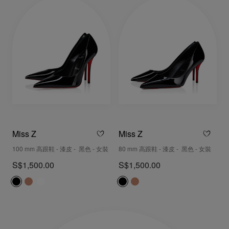
Miss Z
Miss Z
100 mm 高跟鞋 - 漆皮 - 黑色 - 女裝
80 mm 高跟鞋 - 漆皮 - 黑色 - 女裝
S$1,500.00
S$1,500.00