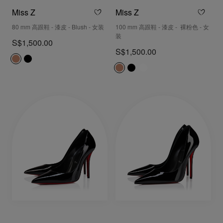
Miss Z
Miss Z
80 mm 高跟鞋 - 漆皮 - Blush - 女装
100 mm 高跟鞋 - 漆皮 - 裸粉色 - 女
装
S$1,500.00
S$1,500.00