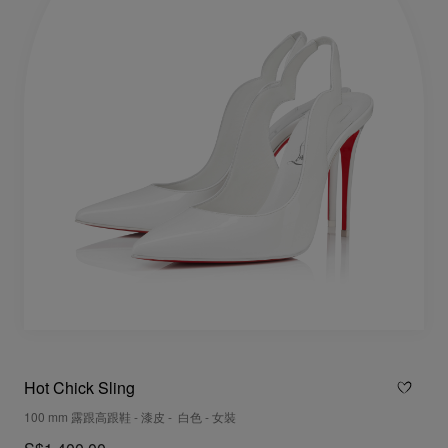
Hot Chick Sling
100 mm 露跟高跟鞋 - 漆皮 - 白色 - 女裝