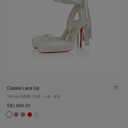
Cassia Lace Up
100 mm 高跟鞋 - 绉缎 - 白色 - 女装
S$1,850.00