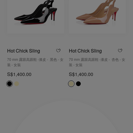
Hot Chick Sling
Hot Chick Sling
70 mm 露跟高跟鞋 -漆皮 - 黑色 - 女
70 mm 露跟高跟鞋 -漆皮 - 杏色 - 女
装 - 女裝
装 - 女裝
S$1,400.00
S$1,400.00