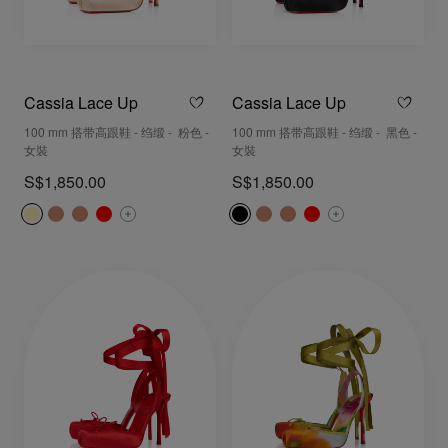
Cassia Lace Up
Cassia Lace Up
100 mm 搭带高跟鞋 - 绉缎 - 粉色 -
100 mm 搭带高跟鞋 - 绉缎 - 黑色 -
女裝
女裝
S$1,850.00
S$1,850.00