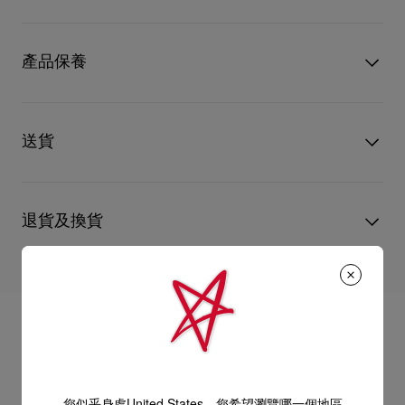
鞋底的金色裝飾點綴。手袋大小適中，適合日常使用，亦完美配
襯晚間造型。未經塗層處理的天然Cordia小牛皮會隨著時間形成
型號
1265008BG71
獨特的紋理，展現全新的暈染效果和色澤。
顏色
啡色
產品保養
物料
小牛皮
- 2條24厘米手挽
尺寸
130mm x 300mm x 90mm
閱讀更多
只要好好愛護，便能歷久常新。無論您的Christian Louboutin皮
- 磁石袋扣
革產品需要深層清潔或保養護理，我們也能為盡應所需，確保您
送貨
心儀的設計耐用經年。 請小心護理閃亮皮革產品，以免品質受
- 1 個主間隔
損。 產品保養
UPS Access Point：3至5個工作天內免費送貨
- 1 個拉鏈內袋
UPS標準服務：3至6個工作天內免費送貨
退貨及換貨
UPS特快專遞：費用為15英鎊，1至3個工作天內送貨（限下午4
- 尺寸：高 13 x 長 30 x 闊 9厘米
點(GMT+1時間)前下單）
包裹於星期一至五派送，必須簽收。
送貨日期起計30天內可以免費退換。
換貨視乎產品存貨而定，請聯絡客戶服務專員。
估計送貨時間由發貨日期起計算。
專門店恕不處理退貨或換貨要求。
部分地區可能需要額外的送貨時間。
退回的產品必須完好無損，紅鞋底亦沒有任何污漬。
如需更多資訊，
瀏覽退貨政策
。
詳情
閱讀更多