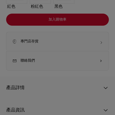
紅色
粉紅色
黑色
加入購物車
專門店存貨
聯絡我們
產品詳情
外形時尚簡約的Venus手提袋完美體現Christian Louboutin的精湛
工藝。管狀弧形手挽連接模仿Miss Z高跟鞋鞋底的金色飾邊固定
產品資訊
片，袋身以Cubio啡色Cordia小牛皮製造，正面則以呼應標誌性