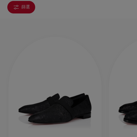
篩選
手袋
袋款
時尚眼鏡
夏⽇精選
男士禮品
Cassia系列
紅鞋底
時尚經典
精湛工藝