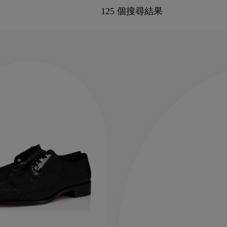
125 個搜尋結果
新季袋款
Kate高跟鞋