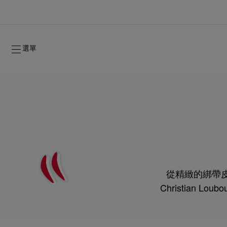
選單
從精緻的綁帶皮
2026年秋季系列
2026年秋季系列
雋永標記
全新登場：Oud Fétiche 奢⾹淡⾹精
女士禮品
Christian
2026年秋季女裝系列
品牌歷史
2026年秋
時裝展