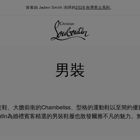
探索由 Jaden Smith 演繹的
2026 秋季男士系列
。
男裝
鞋、大膽前衛的Chambeliss、型格的運動鞋以至簡約
 Louboutin為婚禮賓客精選的男裝鞋履也散發爾雅不凡的魅
季男裝系列
時尚約誓
最新消息
風格，每款設計也令人印象難忘。