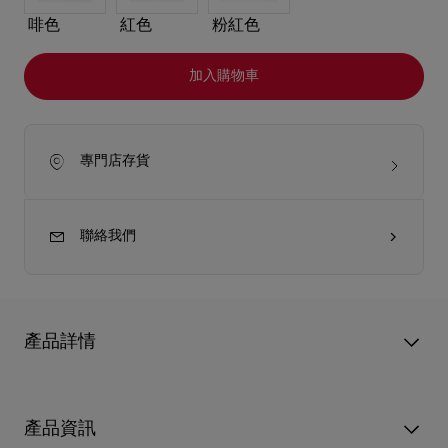
啡色
紅色
粉紅色
加入購物車
專門店存貨
聯絡我們
產品詳情
外形時尚簡約的Venus手提袋完美體現Christian Louboutin的精湛
工藝。管狀弧形手挽連接模仿Miss Z高跟鞋鞋底的金色飾邊固定
產品資訊
片，袋身以黑色Cordia小牛皮製造，正面則以呼應標誌性鞋底的