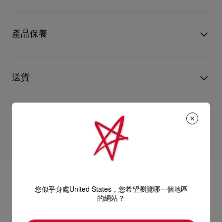
金色裝飾點綴。手袋大小適中，適合日常使用，亦完美配襯晚間
造型。未經塗層處理的天然Cordia小牛皮會隨著時間形成獨特的
型號
1265008BK01
紋理，展現全新的暈染效果和色澤。
顏色
黑色
產品保養
物料
小牛皮
- 2條24厘米手挽
尺寸
130mm x 300mm x 90mm
閱讀更多
只要好好愛護，便能歷久常新。無論您的Christian Louboutin皮
- 磁石袋扣
革產品需要深層清潔或保養護理，我們也能為盡應所需，確保您
送貨
心儀的設計耐用經年。 請小心護理閃亮皮革產品，以免品質受
- 1 個主間隔
損。 產品保養
以 DHL Express 運送 - 送貨時間：3至 4個工作天
- 1 個拉鏈內袋
退貨及換貨
部分地區可能需要額外送貨時間。
- 尺寸：高 13 x 長 30 x 闊 9厘米
估計送貨時間按照加快處理訂單計算。
送貨日期起計30天內可以免費退換。
詳情
換貨視乎產品存貨而定，請聯絡客戶服務專員。
專門店恕不處理退貨或換貨要求。
退回的產品必須完好無損，紅鞋底亦沒有任何污漬。
您似乎身處United States，您希望瀏覽哪一個地區
如需更多資訊，
瀏覽退貨政策
。
的網站？