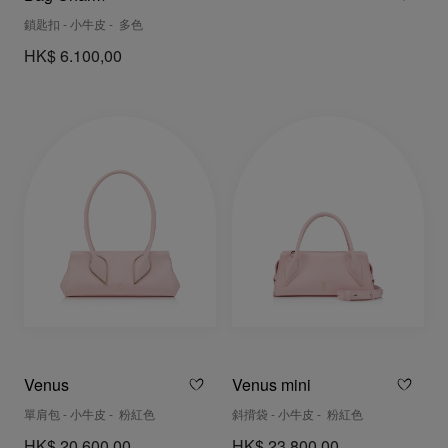
鎖匙扣 - 小牛皮 - 多色
HK$ 6.100,00
Venus
Venus mini
單肩包 - 小牛皮 - 粉紅色
斜揹袋 - 小牛皮 - 粉紅色
HK$ 20.600,00
HK$ 23.800,00