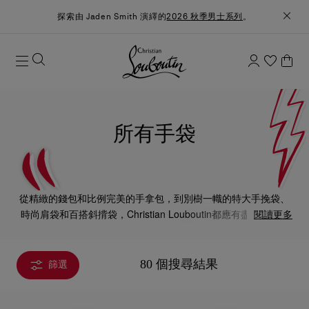
探索由 Jaden Smith 演繹的
2026 秋季男士系列
。
所有手袋
從精緻的錢包和比例完美的手拿包，到別樹一幟的特大手挽袋、
時尚肩袋和百搭斜揹袋，Christian Louboutin都應有盡有，配合
閱讀更多
不同場合的需要。
80 個搜尋結果
篩選