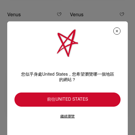
Venus
Venus
單肩包 - 小牛皮 - 紅色
單肩包 - 小牛皮 - 啡色
HK$ 20.600,00
HK$ 20.600,00
您似乎身處United States，您希望瀏覽哪一個地區
的網站？
前往UNITED STATES
繼續瀏覽
Venus
Venus