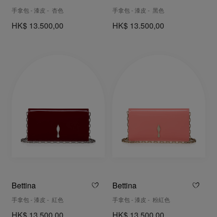
手拿包 - 漆皮 - 杏色
手拿包 - 漆皮 - 黑色
HK$ 13.500,00
HK$ 13.500,00
Bettina
Bettina
手拿包 - 漆皮 - 紅色
手拿包 - 漆皮 - 粉紅色
HK$ 13.500,00
HK$ 13.500,00