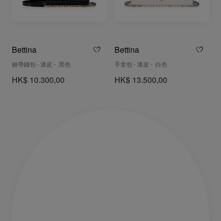
Bettina
Bettina
鏈帶錢包 - 漆皮 - 黑色
手拿包 - 漆皮 - 白色
HK$ 10.300,00
HK$ 13.500,00