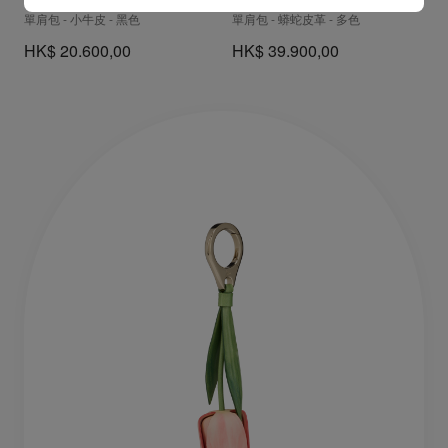
單肩包 - 小牛皮 - 黑色
單肩包 - 蟒蛇皮革 - 多色
HK$ 20.600,00
HK$ 39.900,00