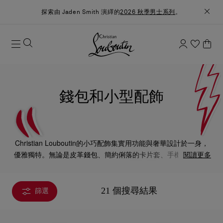
探索由 Jaden Smith 演繹的
2026 秋季男士系列
。
錢包和小型配飾
Christian Louboutin的小巧配飾集實用功能與奢華設計於一身，
優雅獨特。無論是皮革錢包、簡約俐落的卡片套、手機袋，還是
閱讀更多
小巧配飾，每款設計也脫俗講究，既能妥善保護重要物品，也體
現品牌的雋永優雅風格。
21 個搜尋結果
篩選