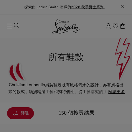
探索由 Jaden Smith 演繹的
2026 秋季男士系列
。
所有鞋款
Christian Louboutin男裝鞋履既有風格雋永的設計，亦有風格出
眾的款式，頌揚精湛工藝和獨特個性。從工藝講究的正裝皮鞋、
閱讀更多
大膽奪目的運動鞋，以至精緻的靴款，每款設計也以嚴謹工藝匠
心製作，透現品牌的獨特美學風格。
150 個搜尋結果
篩選