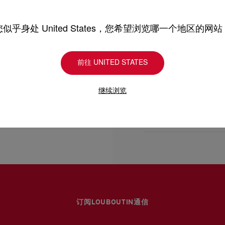
- 圆形金色金属弹簧扣
型号
3265119M023
颜色
多色
产品保养
- 尺寸：
物料
小牛皮
您似乎身处 United States，您希望浏览哪一个地区的网站
- 高7.5 x 长6.7英寸
只要好好爱护，便能历久常新。
理，我们也能为尽应所需
前往 UNITED STATES
送货
- 高19 x 长17公分
受损。 产品保养
继续浏览
UPS Access Point
UPS标准服务：3至6个
退货和换货
UPS特快专递：费用为15
包裹于星期一至五派送，
送货日期起计30天内可以
估计送货时间由发货日期
换货视乎产品库存而定，
部分地区可能需要额外的
专门店恕不处理退货或换
退回的产品必须完好无损
详情
浏览退货政策。
订阅LOUBOUTIN通信