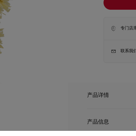
专门店
联系我
产品详情
新季包袋
Kate高跟鞋
Christian Loubo
草花朵的美态，为手袋增
产品信息
上。