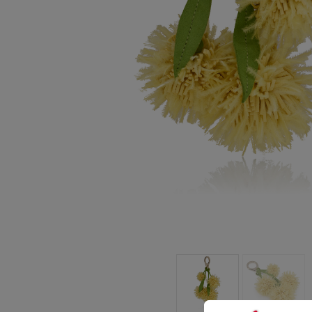
包袋
包袋
时尚眼镜
夏⽇甄选
男士礼品
Cassia系列
红鞋底
时尚经典
精湛工藝