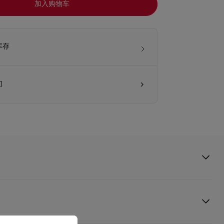
加入购物车
库存
们
utin的Mimosa手袋挂饰造型生动，散发浪漫情怀。小牛皮和羽毛生动重现含羞
添自然灵动之美。挂饰配上圆形金色金属弹簧扣，能轻松挂在手袋