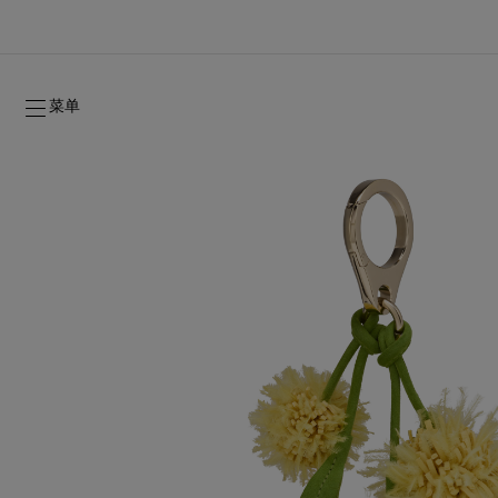
菜单
2026年秋季系列
2026年秋季系列
隽永标记
全新登场：Oud Fétiche 奢⾹淡⾹精
女士礼品
2026年秋季女装系列
品牌历史
2026年秋
时装秀