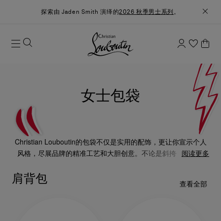
探索由 Jaden Smith 演绎的
2026 秋季男士系列
。
女士包袋
Christian Louboutin的包袋不仅是实用的配饰，更让你宣示个人
风格，尽展品牌的精准工艺和大胆创意。不论是斜挎包、手拿
阅读更多
包、托特包，以至添上特色装饰细节的肩背包，每款设计也为造
肩背包
型添上点睛之笔。
查看全部