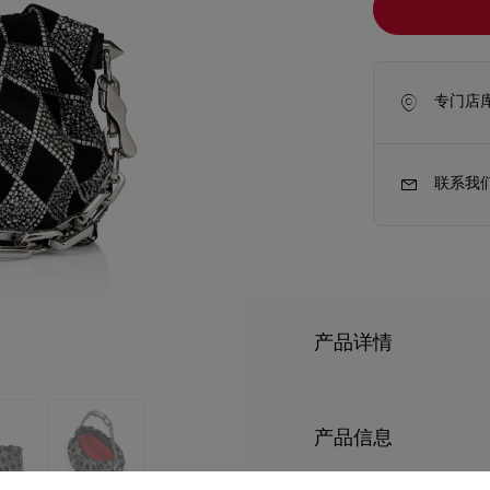
专门店
联系我
产品详情
新季包袋
Kate高跟鞋
Eva小型肩背包添上Chri
精致的褶裥设计以8,19
产品信息
饰，交织出可爱时尚的设计，完
衬。