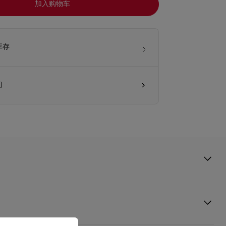
加入购物车
库存
们
stian Louboutin的特色细节，风格脱俗。手袋以银色绒面小牛皮制造，
0颗手工镶嵌的银色水晶点缀，并添上夺目铆钉和取材自经典红鞋底的装
美搭配晚间造型。手袋也与Doria和Doria Offenbee鞋款完美相