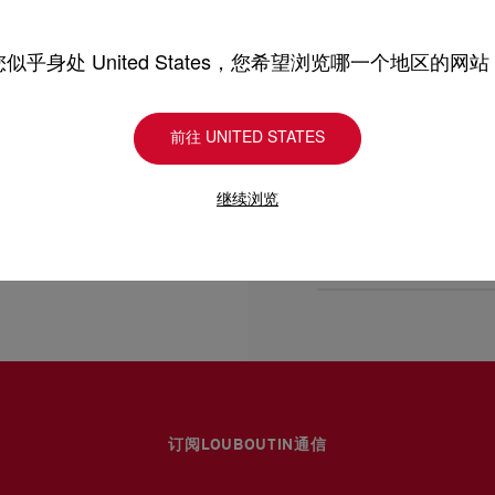
型号
1265065BK65
- 1条35公分链带，可用
颜色
黑色
产品保养
物料
小牛皮
您似乎身处 United States，您希望浏览哪一个地区的网站
- 磁石袋扣
尺寸
140mm x 250mm x
只要好好爱护，便能历久常新。
- 1个主间隔
理，我们也能为尽应所需
前往 UNITED STATES
送货
受损。 产品保养
- 1个拉链内袋
继续浏览
经 DHL Express 送货
- 尺寸：高14 x 长25 x 
退货和换货
部分地区可能需要额外送
估计送货时间按照加快处
送货日期起计30天内可以
详情
换货视乎产品库存而定，
专门店恕不处理退货或换
退回的产品必须完好无损
浏览退货政策。
订阅LOUBOUTIN通信