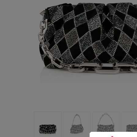
包袋
包袋
时尚眼镜
夏⽇甄选
男士礼品
Cassia系列
红鞋底
时尚经典
精湛工藝