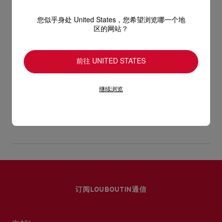
感，自然纹理含蓄细腻，感觉高雅，隽永不凡。
型号
1265040W707
您似乎身处 United States，您希望浏览哪一个地
- 1条106公分可拆式金属链带，可用作手提包、斜挎包或肩背包
颜色
白色
区的网站？
产品保养
物料
纳帕羊皮
- 磁石扣
尺寸
120mm x 190mm x 40mm
阅读更多
只要好好爱护，便能历久常新。不论您的Christian Louboutin皮
前往 UNITED STATES
- 1个主间隔
革产品需要深层清洁还是保养护理，我们也能为尽应所需，确保
送货
您心仪的设计耐用经年。 请小心护理闪亮皮革产品，以免品质受
- 1个扁平间隔
继续浏览
损。 产品保养
UPS Access Point：3至5个工作天内免费送货
- 3个卡片间隔
UPS标准服务：3至6个工作天内免费送货
退货和换货
UPS特快专递：费用为15英镑，1至3个工作天内送货（限下午4
- 尺寸：高12 x 长19 x 宽4公分
点(GMT+1时间)前下单）
包裹于星期一至五派送，必须签收。
送货日期起计30天内可以免费退换。
换货视乎产品库存而定，请联系客户服务专员。
估计送货时间由发货日期起计算。
专门店恕不处理退货或换货要求。
部分地区可能需要额外的送货时间。
退回的产品必须完好无损，红鞋底也没有任何污渍。
订阅LOUBOUTIN通信
浏览退货政策。
详情
阅读更多