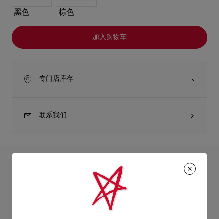
黑色
棕色
加入购物车
专门店库存
联系我们
产品详情
Bettina链带钱包是Christian Louboutin的经典设计，精致脱俗。
钱包以平滑的Suzuran白色纳帕小羊皮制造，正面添上银色金属
产品信息
扣，让人想起经典红鞋底的迷人轮廓。纳帕小羊皮带有半哑光质