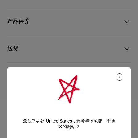
无框镜片的精致结构向轻盈与优雅致敬，展现全新的女性气质与
型号
3265146K195
优雅姿态。
颜色
金色
产品保养
物料
金属
该款采用猫眼造型，搭配亮面浅金色金属结构，并在铰链处点缀
标志性的红底鞋元素。鼻托亦融入相同的标志性设计。
只要好好爱护，便能历久常新。不论您的Christian Louboutin皮
搭配Zeiss 高性能浅烟灰渐变镜片，带来卓越的光学品质、舒适
革产品需要深层清洁还是保养护理，我们也能为尽应所需，确保
送货
性与耐用性。
您心仪的设计耐用经年。 请小心护理闪亮皮革产品，以免品质受
损。 产品保养
UPS Access Point：3至5个工作天内免费送货
尺寸：
UPS标准服务：3至6个工作天内免费送货
退货和换货
UPS特快专递：费用为15英镑，1至3个工作天内送货（限下午4
- 镜片宽度：59 mm
点(GMT+1时间)前下单）
- 鼻梁宽度：17 mm
包裹于星期一至五派送，必须签收。
送货日期起计30天内可以免费退换。
换货视乎产品库存而定，请联系客户服务专员。
- 镜腿长度：140 mm
估计送货时间由发货日期起计算。
专门店恕不处理退货或换货要求。
部分地区可能需要额外的送货时间。
退回的产品必须完好无损，红鞋底也没有任何污渍。
意大利制造。
浏览退货政策。
您似乎身处 United States，您希望浏览哪一个地
详情
区的网站？
阅读更多
阅读更多