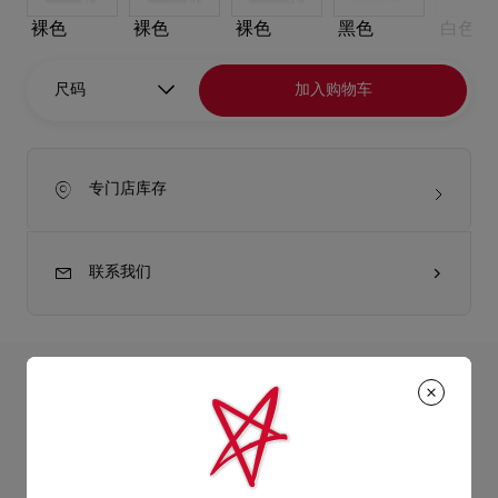
裸色
裸色
裸色
黑色
白色
尺码
加入购物车
专门店库存
联系我们
产品详情
取材自芭蕾舞平底鞋的Cassia Lace Up高跟鞋以Blush杏色绉缎
制造，配以方形鞋头、100毫米幼细鞋跟和同色饰边，并以精致
产品信息
的缎带围绕足踝，彰显Christian Louboutin的精湛工艺。