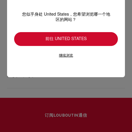
型号
1250498N295
您似乎身处 United States，您希望浏览哪一个地
颜色
粉色
区的网站？
产品保养
物料
绉缎
跟高
100 mm
前往 UNITED STATES
只要好好爱护，便能历久常新。不论您的Christian Louboutin皮
革产品需要深层清洁还是保养护理，我们也能为尽应所需，确保
送货
您心仪的设计耐用经年。 请小心护理闪亮皮革产品，以免品质受
继续浏览
损。 产品保养
经 DHL Express 送货 - 送货时间：3至 4个工作天
退货和换货
部分地区可能需要额外送货时间。
估计送货时间按照加快处理订单计算。
送货日期起计30天内可以免费退换。
详情
换货视乎产品库存而定，请联系客户服务专员。
专门店恕不处理退货或换货要求。
退回的产品必须完好无损，红鞋底也没有任何污渍。
订阅LOUBOUTIN通信
浏览退货政策。