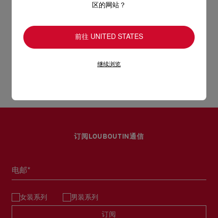
区的网站？
只要好好爱护，便能历久常新。不论您的Christian Louboutin皮
- 方便穿脱的鞋提
革产品需要深层清洁还是保养护理，我们也能为尽应所需，确保
送货
您心仪的设计耐用经年。 请小心护理闪亮皮革产品，以免品质受
- 柔软纳帕皮鞋帮，适合婴幼儿
前往 UNITED STATES
损。 产品保养
UPS Access Point：3至5个工作天内免费送货
- 经典红色皮革鞋底
UPS标准服务：3至6个工作天内免费送货
继续浏览
退货和换货
UPS特快专递：费用为15英镑，1至3个工作天内送货（限下午4
- 适合隆重场合
点(GMT+1时间)前下单）
包裹于星期一至五派送，必须签收。
送货日期起计30天内可以免费退换。
换货视乎产品库存而定，请联系客户服务专员。
- 婴幼儿款式备有3种尺码
估计送货时间由发货日期起计算。
专门店恕不处理退货或换货要求。
部分地区可能需要额外的送货时间。
退回的产品必须完好无损，红鞋底也没有任何污渍。
阅读更多
订阅LOUBOUTIN通信
浏览退货政策。
详情
阅读更多
电邮*
女装系列
男装系列
订阅