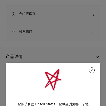
专门店库存
联系我们
产品详情
专为小孩子而设的Lou Babe平底鞋以银色金银丝缎制造，配上弧
形鞋帮，可爱又优雅，完美展现Christian Louboutin的无匹创
产品信息
意。
- 1条蝴蝶结装饰弹力搭带
型号
1240459SV20
颜色
SILVER
产品保养
- 微方形鞋头
物料
绉缎
您似乎身处 United States，您希望浏览哪一个地