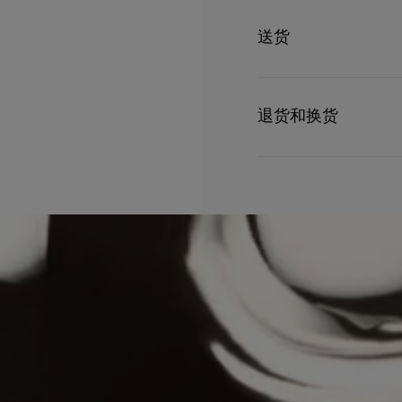
裹下，白色花束的芬芳与开司米酮的
型号
8500114K063
小花和大花茉莉 - 晚香玉 - 麝香 50 毫升浓香水的银色瓶盖上饰有撩人的尖刺和异国情调的棕榈
颜色
LOUBIKISS
送货
图案，灵感来自 Christian Louboutin
容量
50
处。
UPS Access Point
UPS标准服务：3至6个
退货和换货
UPS特快专递：费用为15
包裹于星期一至五派送，
请注意，由于运输限制，Ch
估计送货时间由发货日期
退货政策。
部分地区可能需要额外的
详情