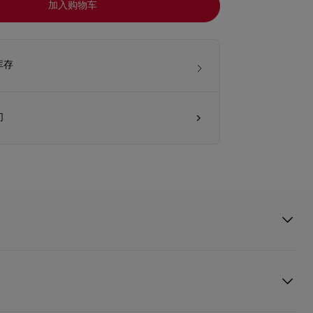
加入购物车
库存
们
outin 一直热衷于手工艺，尤其为墨西哥的手工艺深深着迷，这也在他的
得以永恒传承。无论图案、面料，还是亡灵节庆典的鲜艳色彩，一切都让他灵
丽柔软的大花茉莉以及馥郁性感的晚香玉。琥珀和麝香气息的交织包