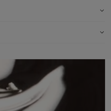
木质香调形成鲜明的对比效果。 香调：木质花香 香味： -
 的创意世界。 打开瓶盖，将香水喷洒在颈部和手腕等脉搏
阅读更多
：3至5个工作天内免费送货
工作天内免费送货
英镑，1至3个工作天内送货（限下午4点(GMT+1时间)前下单）
必须签收。
ristian Louboutin恕不接受任何退回香水的要求。 浏览
起计算。
送货时间。
阅读更多