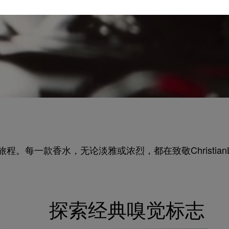
绮丽旅程。每⼀款⾹⽔，⽆论淡雅或浓烈，都在致敬ChristianL
探索经典嗅觉标志