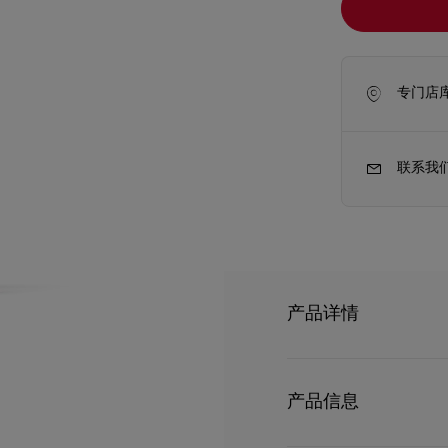
专门店
联系我
产品详情
新季包袋
Kate高跟鞋
Christian Loub
Mexicaba 系列中
产品信息
感迸发，为之倾倒。 Loubikiss 红唇之吻中，调香师 Daphné Bugey 揉合三种精选白色花卉：
细腻醉人的小花茉莉、华