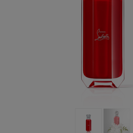
包袋
包袋
时尚眼镜
夏⽇甄选
男士礼品
Cassia系列
红鞋底
时尚经典
精湛工藝