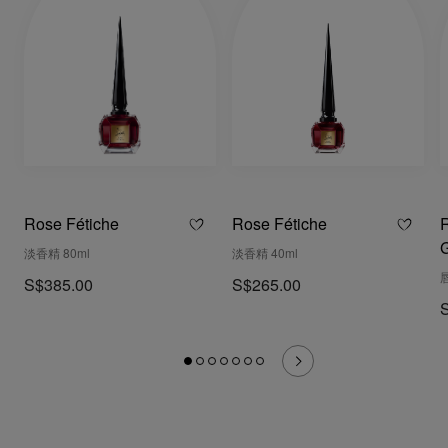
Rose Fétiche
Rose Fétiche
R
淡香精 80ml
淡香精 40ml
唇
S$385.00
S$265.00