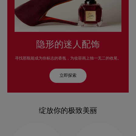
隐形的迷⼈配饰
寻找那瓶能成为你标志的⾹氛，为妆容画上独⼀⽆⼆的收尾。
⽴即探索
绽放你的极致美丽