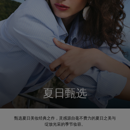
夏⽇甄选
甄选夏⽇美妆经典之作，灵感源⾃毫不费⼒的夏⽇之美与
绽放光采的季节妆容。