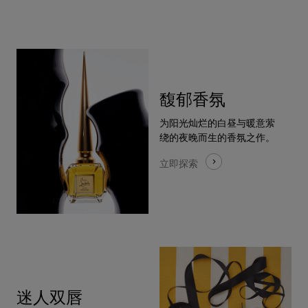
馥郁⾹氛
为阳光灿烂的⽩昼与暖意萦
绕的夜晚⽽⽣的⾹氛之作。
⽴即探索
迷⼈双唇