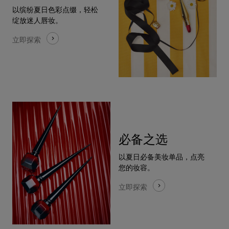
以缤纷夏⽇⾊彩点缀，轻松
绽放迷⼈唇妆。
⽴即探索
必备之选
以夏⽇必备美妆单品，点亮
您的妆容。
⽴即探索