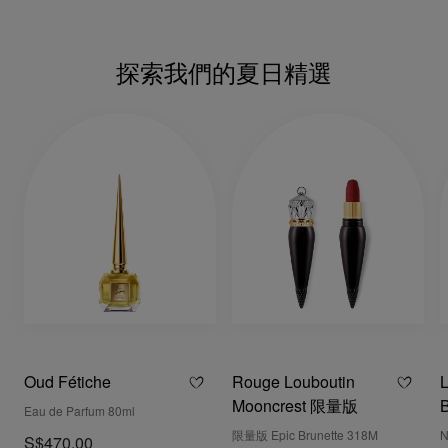
探索我們的夏⽇精選
Oud Fétiche
Rouge Louboutin
L
Mooncrest 限量版
B
Eau de Parfum 80ml
限量版 Epic Brunette 318M
N
S$470.00