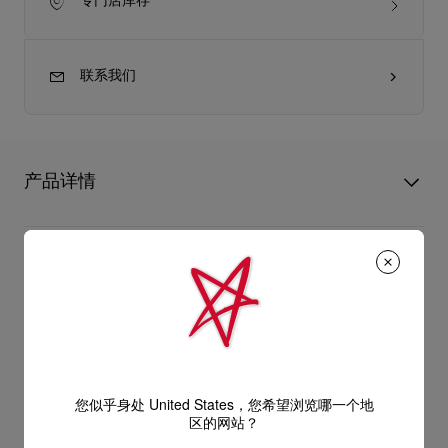
专门店库存
联系我们
产品详情
精致脱俗的Bettina手拿包在袋面添上银色装饰，让人想起特色红
鞋底的优美轮廓。这款Christian Louboutin经典设计以黑色绉缎
产品信息
制造，是搭配晚间造型的完美之选。手拿包以柔软薄纱仔细包
覆，并以手工镶嵌的水晶点缀，完美搭配夺目高雅的造型。
型号
1265116BK65
- 1条114公分链带，可用作手拿包或肩背包
颜色
黑色
产品保养
物料
绉缎
- 磁石袋扣
尺寸
120mm x 220mm x 50mm
阅读更多
您似乎身处 United States，您希望浏览哪一个地
只要好好爱护，便能历久常新。不论您的Christian Louboutin皮
区的网站？
- 1个主间隔
革产品需要深层清洁还是保养护理，我们也能为尽应所需，确保
送货