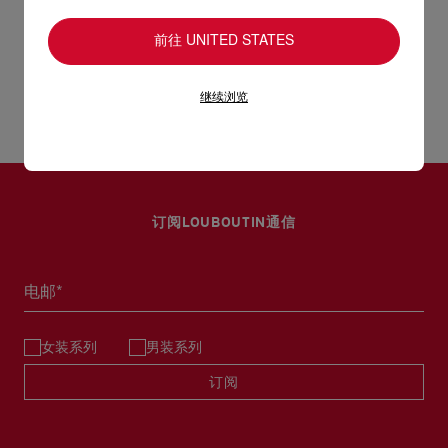
您心仪的设计耐用经年。 请小心护理闪亮皮革产品，以免品质受
- 1个扁平内袋
损。 产品保养
前往 UNITED STATES
UPS Access Point：3至5个工作天内免费送货
- 3个卡片间隔
UPS标准服务：3至6个工作天内免费送货
退货和换货
UPS特快专递：费用为15英镑，1至3个工作天内送货（限下午4
继续浏览
- 尺寸：高12 x 长22 x 宽5公分
点(GMT+1时间)前下单）
包裹于星期一至五派送，必须签收。
送货日期起计30天内可以免费退换。
换货视乎产品库存而定，请联系客户服务专员。
估计送货时间由发货日期起计算。
专门店恕不处理退货或换货要求。
部分地区可能需要额外的送货时间。
退回的产品必须完好无损，红鞋底也没有任何污渍。
订阅LOUBOUTIN通信
浏览退货政策。
详情
阅读更多
电邮*
女装系列
男装系列
订阅