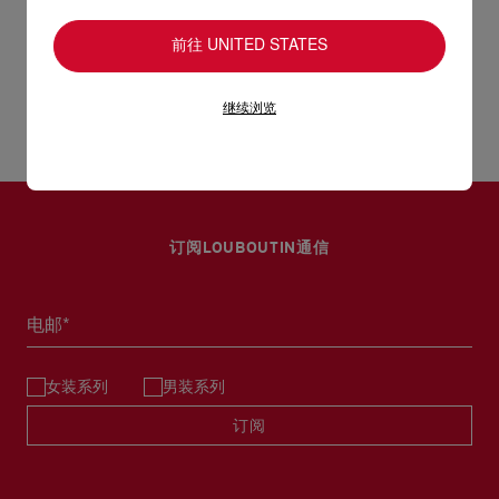
您心仪的设计耐用经年。 请小心护理闪亮皮革产品，以免品质受
- 1个扁平内袋
损。 产品保养
前往 UNITED STATES
经 DHL Express 送货 - 送货时间：3至 4个工作天
- 3个卡片间隔
退货和换货
部分地区可能需要额外送货时间。
继续浏览
- 尺寸：
估计送货时间按照加快处理订单计算。
送货日期起计30天内可以免费退换。
- 高4.7 x 长8.7 x 宽2英寸
详情
换货视乎产品库存而定，请联系客户服务专员。
专门店恕不处理退货或换货要求。
- 高12 x 长22 x 宽5公分
退回的产品必须完好无损，红鞋底也没有任何污渍。
订阅LOUBOUTIN通信
浏览退货政策。
电邮*
女装系列
男装系列
订阅