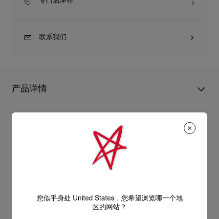
专门店库存
联系我们
产品详情
精致脱俗的Bettina手拿包在袋面添上金色装饰，呼应特色红鞋底
的优美轮廓。这款Christian Louboutin经典设计以Strass
产品信息
Botanica小牛绒面革制造，这种色彩绚丽的皮革更添上手工镶嵌
水晶，形成独特的渐变效果。
型号
3265123M023
- 1条44.9英寸／114公分链带，可用作手拿包或肩背包
颜色
多色
产品保养
物料
小牛皮
- 磁性袋扣
尺寸
120mm x 220mm x 50mm
阅读更多
您似乎身处 United States，您希望浏览哪一个地
只要好好爱护，便能历久常新。不论您的Christian Louboutin皮
区的网站？
- 1个主间隔
革产品需要深层清洁还是保养护理，我们也能为尽应所需，确保
送货