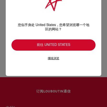
感，自然纹理含蓄细腻，感觉高雅，隽永不凡。
型号
1265040W707
- 1条106公分可拆式金属链带，可用作手提包、斜挎包或肩背包
颜色
白色
产品保养
物料
纳帕羊皮
- 磁石扣
尺寸
120mm x 190mm x 40mm
阅读更多
您似乎身处 United States，您希望浏览哪一个地
只要好好爱护，便能历久常新。不论您的Christian Louboutin皮
区的网站？
- 1个主间隔
革产品需要深层清洁还是保养护理，我们也能为尽应所需，确保
送货
您心仪的设计耐用经年。 请小心护理闪亮皮革产品，以免品质受
- 1个扁平间隔
前往 UNITED STATES
损。 产品保养
UPS Access Point：3至5个工作天内免费送货
- 3个卡片间隔
UPS标准服务：3至6个工作天内免费送货
退货和换货
继续浏览
UPS特快专递：费用为15英镑，1至3个工作天内送货（限下午4
- 尺寸：高12 x 长19 x 宽4公分
点(GMT+1时间)前下单）
包裹于星期一至五派送，必须签收。
送货日期起计30天内可以免费退换。
换货视乎产品库存而定，请联系客户服务专员。
估计送货时间由发货日期起计算。
专门店恕不处理退货或换货要求。
部分地区可能需要额外的送货时间。
退回的产品必须完好无损，红鞋底也没有任何污渍。
订阅LOUBOUTIN通信
浏览退货政策。
详情
阅读更多