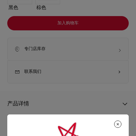
黑色
棕色
加入购物车
专门店库存
联系我们
产品详情
Bettina链带钱包是Christian Louboutin的经典设计，精致脱俗。
钱包以平滑的Suzuran白色纳帕小羊皮制造，正面添上银色金属
产品信息
扣，让人想起经典红鞋底的迷人轮廓。纳帕小羊皮带有半哑光质