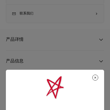
联系我们
产品详情
Cabata迷你托特包的结构柔软，彰显Christian Louboutin的精湛
工艺。托特包以黑色粒面小牛皮制造，以特色金属铆钉围绕手
产品信息
柄，并配上夺目的运动鞋底袋底和Loubi红色衬里，演绎经典
Cabata托特包的特色。
- 尺寸：高17 x 长24 x 宽10公分
型号
3255086B078
颜色
黑色
- 2条12公分手柄，可用作手提包
产品保养
物料
小牛皮
- 1条可调校长度的肩带(11至12.4公分)，可用作肩背包或斜挎包
尺寸
170mm x 240mm x 100mm
只要好好爱护，便能历久常新。不论您的Christian Louboutin皮
- 1个主间隔
革产品需要深层清洁还是保养护理，我们也能为尽应所需，确保
送货
- 安全袋扣
您心仪的设计耐用经年。 请小心护理闪亮皮革产品，以免品质受