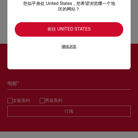
损。 产品保养
您似乎身处 United States，您希望浏览哪一个地
阅读更多
区的网站？
UPS Access Point：3至5个工作天内免费送货
UPS标准服务：3至6个工作天内免费送货
退货和换货
UPS特快专递：费用为15英镑，1至3个工作天内送货（限下午4
前往 UNITED STATES
点(GMT+1时间)前下单）
包裹于星期一至五派送，必须签收。
送货日期起计30天内可以免费退换。
换货视乎产品库存而定，请联系客户服务专员。
估计送货时间由发货日期起计算。
继续浏览
专门店恕不处理退货或换货要求。
部分地区可能需要额外的送货时间。
退回的产品必须完好无损，红鞋底也没有任何污渍。
订阅LOUBOUTIN通信
浏览退货政策。
详情
阅读更多
电邮*
女装系列
男装系列
订阅