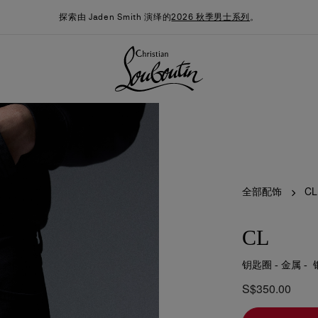
探索由 Jaden Smith 演绎的
2026 秋季男士系列
。
全部配饰
CL
CL
钥匙圈 - 金属 -
季男装系列
时尚约誓
最新消息
S$350.00