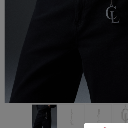
包袋
包袋
时尚眼镜
夏⽇甄选
男士礼品
Cassia系列
红鞋底
时尚经典
精湛工藝