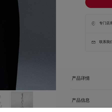
专门店
联系我
产品详情
新季包袋
Kate高跟鞋
CL Keyring鎖匙
以Christian Loub
产品信息
- 尺寸：