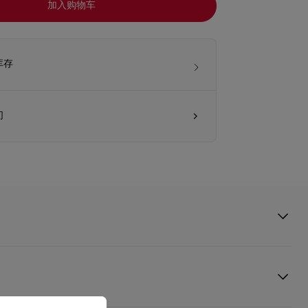
加入购物车
库存
们
扣是散發獨特都會氣息的經典配飾，從飾鏈到吊墜均以鍍銀黃銅手製而成，配
outin的NeoCL標誌和夾扣細節，方便掛於手袋或皮帶圈上。