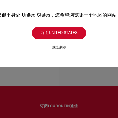
型号
1265330SV20
- 高1.2 x 長3 x 闊0.4吋
颜色
银色
产品保养
物料
金属
您似乎身处 United States，您希望浏览哪一个地区的网站
- 高3 x 長7.5 x 闊1厘米
尺寸
75mm x 30mm x 1
只要好好爱护，便能历久常新。
理，我们也能为尽应所需
前往 UNITED STATES
送货
受损。 产品保养
继续浏览
UPS Access Point
UPS标准服务：3至6个
退货和换货
UPS特快专递：费用为15
包裹于星期一至五派送，
送货日期起计30天内可以
估计送货时间由发货日期
换货视乎产品库存而定，
部分地区可能需要额外的
专门店恕不处理退货或换
退回的产品必须完好无损
详情
浏览退货政策。
订阅LOUBOUTIN通信