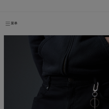
菜单
2026年秋季系列
2026年秋季系列
隽永标记
全新登场：Oud Fétiche 奢⾹淡⾹精
女士礼品
2026年秋季女装系列
品牌历史
2026年秋
时装秀