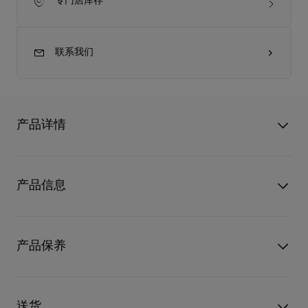
专门店库存
联系我们
产品详情
Dolly LB0040 太阳眼镜来自 Eyewear Collection 3，其设计灵感
源自 Christian Louboutin 标志性的 Dolly 高跟鞋，并以未来感与
产品信息
轻盈的视觉风格进行了全新诠释。
这款线条鲜明的长方形太阳眼镜采用亮铜色金属镜架，镜框正面
型号
3265160K193
及镜腿均饰有棕榈叶图案。
颜色
Shiny dark bronze
产品保养
标志性的红色鞋底元素优雅地勾勒出镜片的上下边缘，使整体设
物料
金属
计更具辨识度。
只要好好爱护，便能历久常新。不论您的Christian Louboutin皮
品牌标志也被精致地置于鼻托上，并搭配高性能的棕色蔡司镜
革产品需要深层清洁还是保养护理，我们也能为尽应所需，确保
片，带来卓越的质量、舒适度和耐用性。
送货