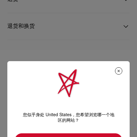
您心仪的设计耐用经年。 请小心护理闪亮皮革产品，以免品质受
此款来自女士系列，但男女皆适用。
损。 产品保养
UPS Access Point：3至5个工作天内免费送货
UPS标准服务：3至6个工作天内免费送货
退货和换货
尺寸：
UPS特快专递：费用为15英镑，1至3个工作天内送货（限下午4
点(GMT+1时间)前下单）
- 镜片宽度：140 毫米
包裹于星期一至五派送，必须签收。
送货日期起计30天内可以免费退换。
- 镜腿长度：125 毫米
换货视乎产品库存而定，请联系客户服务专员。
估计送货时间由发货日期起计算。
专门店恕不处理退货或换货要求。
部分地区可能需要额外的送货时间。
退回的产品必须完好无损，红鞋底也没有任何污渍。
意大利制造。
浏览退货政策。
详情
阅读更多
阅读更多
您似乎身处 United States，您希望浏览哪一个地
区的网站？