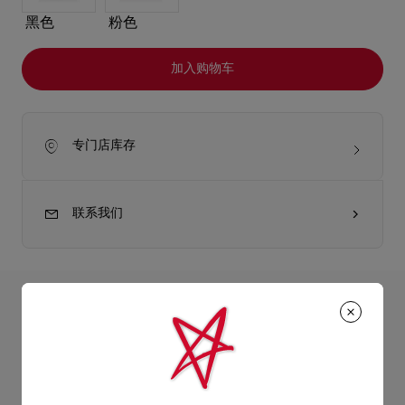
黑色
粉色
加入购物车
专门店库存
联系我们
产品详情
结构柔软立体的Eva Crossbody迷你斜挎包以手工褶裥皮革塑造
平滑的触感和隽永精致的效果。轻巧玲珑的手袋随附皮革肩带，
产品信息
可用作短带肩背包或斜挎包。手袋以Christian Louboutin的红鞋