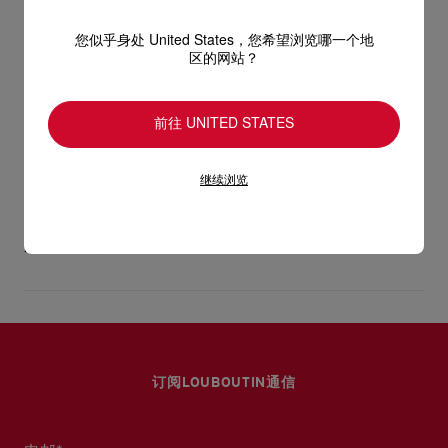
底吊饰点缀，袋侧则添上特色铆钉，风格出众。袋身以半雾面
Caruzo橙色纳帕羊皮制造，质感优雅细腻。
型号
1265236O431
您似乎身处 United States，您希望浏览哪一个地
颜色
橙色
区的网站？
产品保养
- 拉链袋口
物料
纳帕羊皮
尺寸
120mm x 200mm x 100mm
阅读更多
- 1条可调校长度的可拆式皮革肩带
前往 UNITED STATES
只要好好爱护，便能历久常新。不论您的Christian Louboutin皮
革产品需要深层清洁还是保养护理，我们也能为尽应所需，确保
送货
- 肩带长度46.6英寸／118公分，垂下长度22英寸／56公分
您心仪的设计耐用经年。 请小心护理闪亮皮革产品，以免品质受
继续浏览
损。 产品保养
- 1个主间隔
经 DHL Express 送货 - 送货时间：3至 4个工作天
- 尺寸：
退货和换货
部分地区可能需要额外送货时间。
估计送货时间按照加快处理订单计算。
- 高4.7 x 长7.9 x 宽3.9英寸
送货日期起计30天内可以免费退换。
详情
换货视乎产品库存而定，请联系客户服务专员。
- 高12 x 长20 x 宽10公分
专门店恕不处理退货或换货要求。
退回的产品必须完好无损，红鞋底也没有任何污渍。
订阅LOUBOUTIN通信
浏览退货政策。