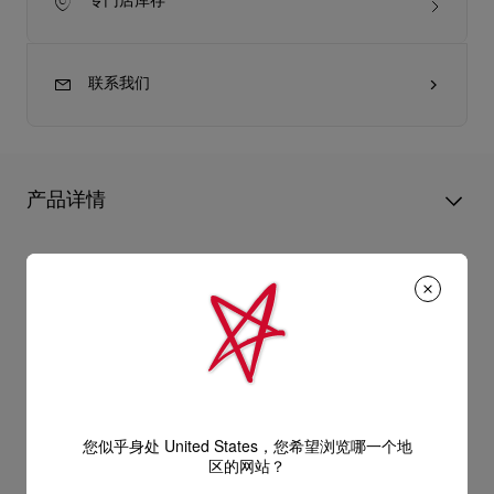
专门店库存
联系我们
产品详情
Eva小型肩背包添上Christian Louboutin的特色细节，风格脱俗。
手袋以银色绒面小牛皮制造，精致的褶裥设计以8,190颗手工镶嵌
产品信息
的银色水晶点缀，并添上夺目铆钉和取材自经典红鞋底的装饰，
交织出可爱时尚的设计，完美搭配晚间造型。手袋也与Doria和
Doria Offenbee鞋款完美相衬。
型号
1265065BK65
颜色
黑色
产品保养
- 1条35公分链带，可用作肩背包
物料
小牛皮
尺寸
140mm x 250mm x 100mm
阅读更多
- 磁石袋扣
您似乎身处 United States，您希望浏览哪一个地
只要好好爱护，便能历久常新。不论您的Christian Louboutin皮
区的网站？
革产品需要深层清洁还是保养护理，我们也能为尽应所需，确保
送货
- 1个主间隔