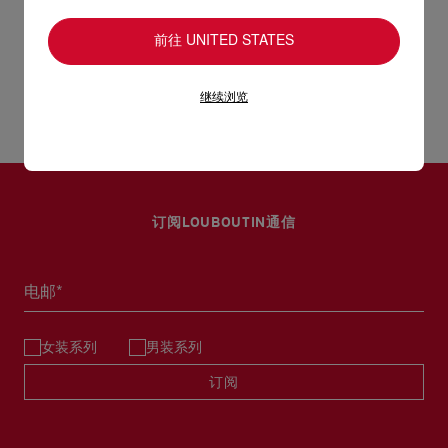
您心仪的设计耐用经年。 请小心护理闪亮皮革产品，以免品质受
损。 产品保养
- 1个拉链内袋
前往 UNITED STATES
经 DHL Express 送货 - 送货时间：3至 4个工作天
- 尺寸：高14 x 长25 x 宽10公分
退货和换货
部分地区可能需要额外送货时间。
继续浏览
估计送货时间按照加快处理订单计算。
送货日期起计30天内可以免费退换。
详情
换货视乎产品库存而定，请联系客户服务专员。
专门店恕不处理退货或换货要求。
退回的产品必须完好无损，红鞋底也没有任何污渍。
订阅LOUBOUTIN通信
浏览退货政策。
电邮*
女装系列
男装系列
订阅