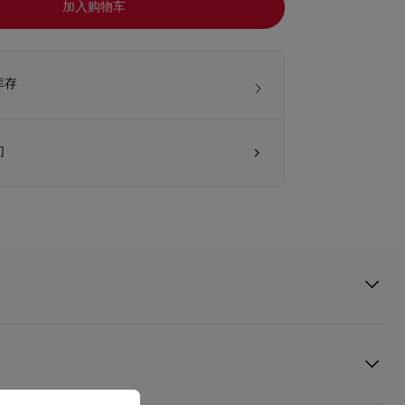
加入购物车
库存
们
, this stylish wash bag crafted in black calf leather can be used as
mbellished with striking Maison Christian Louboutin Gun Metal
and featuring a side handle with a buckle.