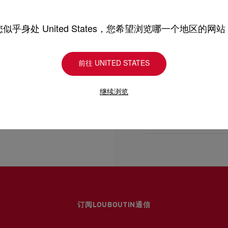
型号
1255054B078
颜色
Black
- 1 main compartment
产品保养
物料
Grained calf leather
您似乎身处 United States，您希望浏览哪一个地区的网站
- Side handle 3.5 inches
尺寸
150mm x 240mm x
只要好好爱护，便能历久常新。
- Dimensions:
理，我们也能为尽应所需
前往 UNITED STATES
送货
- H 5.9 x L 9.4 x W 5.1 i
受损。 产品保养
- H 15 x L 24 x W 13 cm
继续浏览
UPS Access Point
UPS标准服务：3至6个
退货和换货
UPS特快专递：费用为15
包裹于星期一至五派送，
送货日期起计30天内可以
估计送货时间由发货日期
换货视乎产品库存而定，
部分地区可能需要额外的
专门店恕不处理退货或换
退回的产品必须完好无损
详情
浏览退货政策。
订阅LOUBOUTIN通信