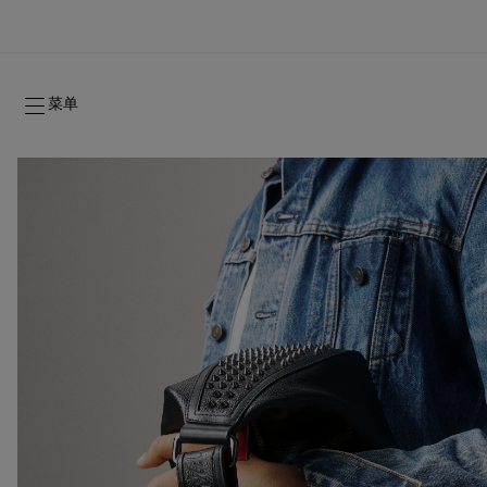
菜单
2026年秋季系列
2026年秋季系列
隽永标记
全新登场：Oud Fétiche 奢⾹淡⾹精
女士礼品
2026年秋季女装系列
品牌历史
2026年秋
时装秀