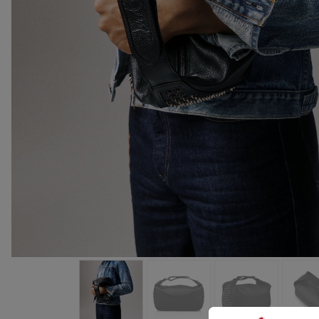
包袋
包袋
时尚眼镜
夏⽇甄选
男士礼品
Cassia系列
红鞋底
时尚经典
精湛工藝