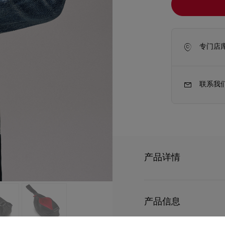
专门店
联系我
产品详情
新季包袋
Kate高跟鞋
With its contemporary look
a bag for any occasion. E
产品信息
grey spikes on the sides 
- Zip fastening