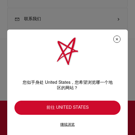
联系我们
产品详情
Loubigirl高跟凉鞋的线条时尚俐落，彰显Christian Louboutin的
精湛技艺。鞋帮以白色绉缎和金银丝面料制造，完美糅合夏季的
产品信息
慵懒与脱俗风格。凉鞋结合精致的搭带和大胆的85公厘鞋跟，足
您似乎身处 United States，您希望浏览哪一个地
踝搭带更以原创的短项链式带扣点缀，匠心独运。
区的网站？
型号
1240026W201
颜色
Off white
物料
绉缎
前往 UNITED STATES
跟高
85 mm
订阅LOUBOUTIN通信
继续浏览