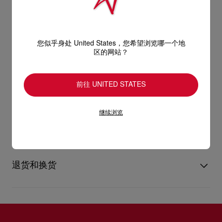
Me Dolly穆勒鞋采用露趾设计，鞋帮以黑色小牛漆皮制成，呈现
细致独特的光泽。透现复古韵味的大胆设计结合线条夺目的足弓
产品信息
和浅鞋口，曲线迷人，而100公厘幼细鞋跟则露出一抹经典的
您似乎身处 United States，您希望浏览哪一个地
Loubi红调。
区的网站？
型号
1221318B439
颜色
黑色
产品保养
物料
漆皮
前往 UNITED STATES
跟高
100 mm
只要好好爱护，便能历久常新。不论您的Christian Louboutin皮
继续浏览
革产品需要深层清洁还是保养护理，我们也能为尽应所需，确保
送货
您心仪的设计耐用经年。 请小心护理闪亮皮革产品，以免品质受
损。 产品保养
UPS Access Point：3至5个工作天内免费送货
UPS标准服务：3至6个工作天内免费送货
退货和换货
UPS特快专递：费用为15英镑，1至3个工作天内送货（限下午4
点(GMT+1时间)前下单）
包裹于星期一至五派送，必须签收。
送货日期起计30天内可以免费退换。
换货视乎产品库存而定，请联系客户服务专员。
估计送货时间由发货日期起计算。
专门店恕不处理退货或换货要求。