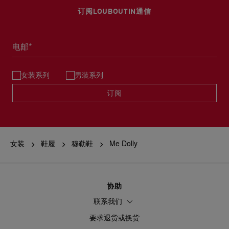
部分地区可能需要额外的送货时间。
退回的产品必须完好无损，红鞋底也没有任何污渍。
订阅LOUBOUTIN通信
浏览退货政策。
详情
阅读更多
电邮*
女装系列
男装系列
订阅
女装
鞋履
穆勒鞋
Me Dolly
协助
联系我们
要求退货或换货