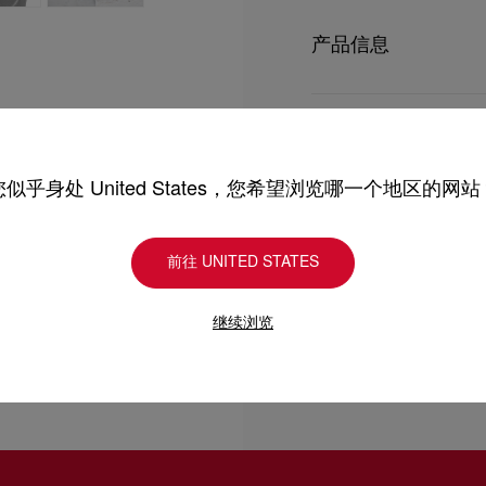
风格隽永脱俗的Miss J
跟，加上两条银色搭带，
产品信息
型号
1220145B439
颜色
黑色
产品保养
物料
漆皮
跟高
55 mm
您似乎身处 United States，您希望浏览哪一个地区的网站
只要好好爱护，便能历久常新。
理，我们也能为尽应所需
送货
受损。 产品保养
前往 UNITED STATES
UPS Access Point
UPS标准服务：3至6个
继续浏览
退货和换货
UPS特快专递：费用为15
包裹于星期一至五派送，
送货日期起计30天内可以
估计送货时间由发货日期
换货视乎产品库存而定，
部分地区可能需要额外的
专门店恕不处理退货或换
退回的产品必须完好无损
详情