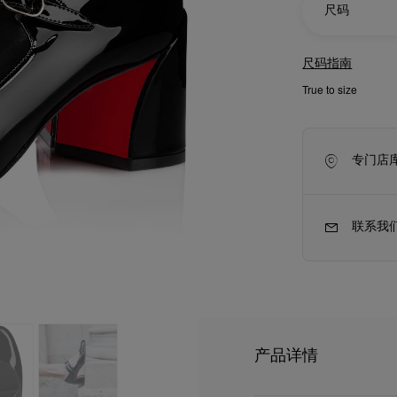
尺码
尺码指南
True to size
专门店
联系我
新季包袋
Kate高跟鞋
产品详情