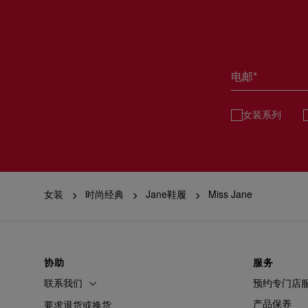
电邮*
女装系列
女装
时尚经典
Jane鞋履
Miss Jane
协助
服务
联系我们
预约专门店
产品保养
要求退货或换货