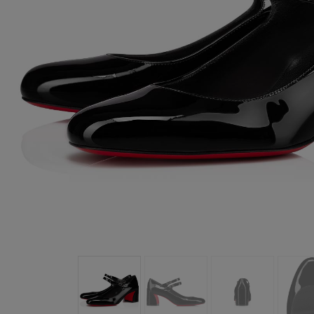
包袋
包袋
时尚眼镜
夏⽇甄选
男士礼品
Cassia系列
红鞋底
时尚经典
精湛工藝