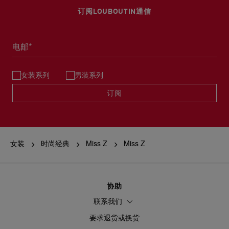
部分地区可能需要额外的送货时间。
退回的产品必须完好无损，红鞋底也没有任何污渍。
订阅LOUBOUTIN通信
浏览退货政策。
详情
阅读更多
电邮*
女装系列
男装系列
订阅
女装
时尚经典
Miss Z
Miss Z
协助
联系我们
要求退货或换货