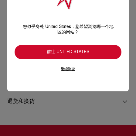
Miss Z高跟鞋的修长轮廓优雅脱俗，鞋帮以Bianco白色小牛漆皮
制成，而100公厘幼细鞋跟则巧妙露出经典Loubi红鞋底。高跟鞋
产品信息
配上柔软舒适的软垫鞋垫，并采用"Everlasting Red"红鞋底，运
您似乎身处 United States，您希望浏览哪一个地
用创新的涂层技术，确保标志性的Louboutin红调持久亮丽。
区的网站？
型号
1250939W302
颜色
白色
产品保养
物料
漆皮
前往 UNITED STATES
跟高
100 mm
只要好好爱护，便能历久常新。不论您的Christian Louboutin皮
继续浏览
革产品需要深层清洁还是保养护理，我们也能为尽应所需，确保
送货
您心仪的设计耐用经年。 请小心护理闪亮皮革产品，以免品质受
损。 产品保养
UPS Access Point：3至5个工作天内免费送货
UPS标准服务：3至6个工作天内免费送货
退货和换货
UPS特快专递：费用为15英镑，1至3个工作天内送货（限下午4
点(GMT+1时间)前下单）
包裹于星期一至五派送，必须签收。
送货日期起计30天内可以免费退换。
换货视乎产品库存而定，请联系客户服务专员。
估计送货时间由发货日期起计算。
专门店恕不处理退货或换货要求。