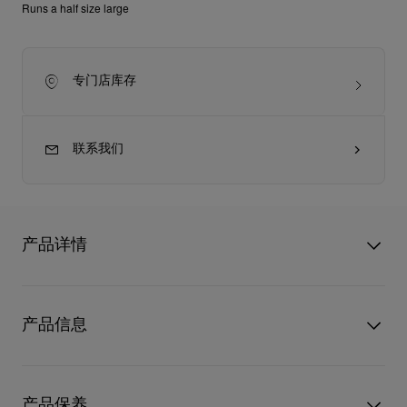
Runs a half size large
专门店库存
联系我们
产品详情
Miss Z高跟鞋以现代手法演绎风格隽永长青的Kate高跟鞋，采用
略为加长的尖鞋头，而独特的鞋跟设计更巧妙露出Loubi红鞋底，
产品信息
成就Christian Louboutin的全新经典之作。来自婚嫁限量系列的
高跟鞋以象牙白色欧根纱和缎料制造，配上80毫米幼细鞋跟和
Snow白色衬里，鞋头更以手工刺绣的水晶饰珠和宝石点缀，每双
型号
1250652W654
高跟鞋需时20至30小时制作。
颜色
白色
产品保养