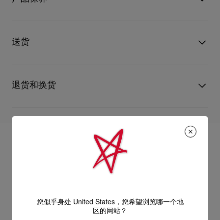
设计采用Everlasting Red红鞋底，运用创新的涂层技术确保标志
物料
網布
性的Louboutin红调持久亮丽。婚嫁系列款式以Christian
跟高
80 mm
Louboutin标志和爱心图案点缀鞋垫。
只要好好爱护，便能历久常新。不论您的Christian Louboutin皮
革产品需要深层清洁还是保养护理，我们也能为尽应所需，确保
送货
阅读更多
您心仪的设计耐用经年。 请小心护理闪亮皮革产品，以免品质受
损。 产品保养
经 DHL Express 送货 - 送货时间：3至 4个工作天
退货和换货
部分地区可能需要额外送货时间。
估计送货时间按照加快处理订单计算。
送货日期起计30天内可以免费退换。
详情
换货视乎产品库存而定，请联系客户服务专员。
专门店恕不处理退货或换货要求。
退回的产品必须完好无损，红鞋底也没有任何污渍。
浏览退货政策。
您似乎身处 United States，您希望浏览哪一个地
区的网站？