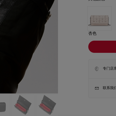
杏色
专门店
联系我
新季包袋
Kate高跟鞋