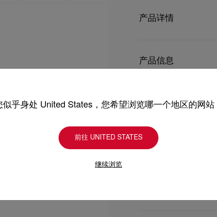
产品详情
Christian Loubou
Loubinthesky铆钉，
产品信息
- 随附可拆式皮革加固链
- 磁石袋扣、1个拉链间
型号
3235019CM53
- 尺寸：
颜色
黑色
产品保养
您似乎身处 United States，您希望浏览哪一个地区的网站
物料
小牛皮
高4.1 x 长7.5 x 宽1.7吋
尺寸
105mm x 190mm x
高10.5 x 长19 x 宽4.5公
只要好好爱护，便能历久常新。
前往 UNITED STATES
理，我们也能为尽应所需
送货
受损。 产品保养
继续浏览
UPS Access Point
UPS标准服务：3至6个
退货和换货
UPS特快专递：费用为15
包裹于星期一至五派送，
送货日期起计30天内可以