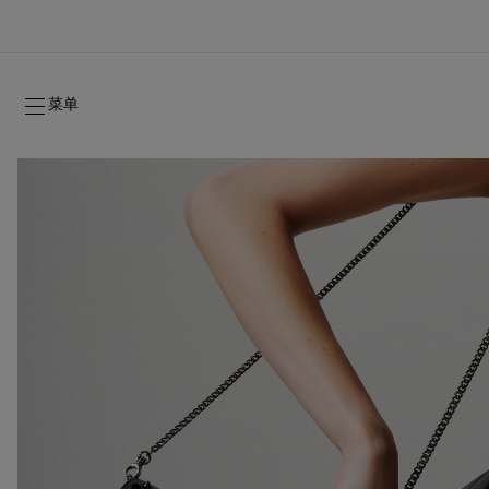
菜单
2026年秋季系列
2026年秋季系列
隽永标记
全新登场：Oud Fétiche 奢⾹淡⾹精
女士礼品
2026年秋季女装系列
品牌历史
2026年秋
时装秀