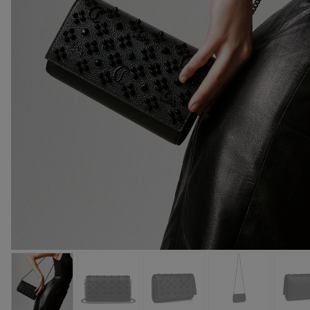
包袋
包袋
时尚眼镜
夏⽇甄选
男士礼品
Cassia系列
红鞋底
时尚经典
精湛工藝