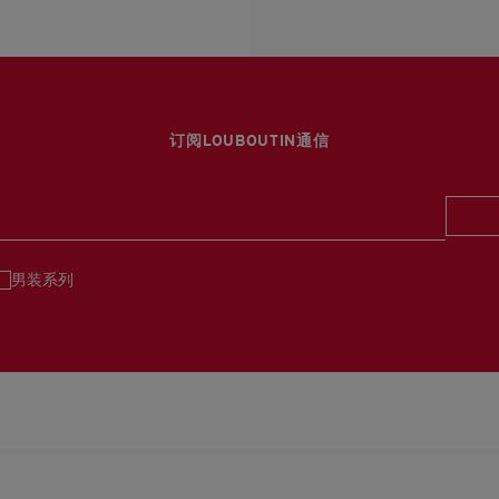
估计送货时间由发货日期
换货视乎产品库存而定，
部分地区可能需要额外的
专门店恕不处理退货或换
退回的产品必须完好无损
详情
浏览退货政策。
订阅LOUBOUTIN通信
男装系列