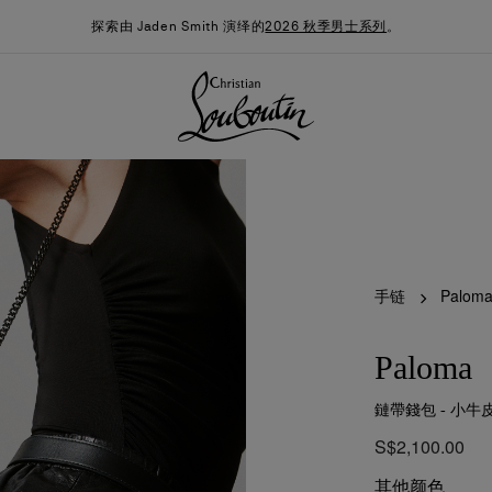
探索由 Jaden Smith 演绎的
2026 秋季男士系列
。
手链
Palom
Paloma
鏈帶錢包 - 小牛皮
季男装系列
时尚约誓
最新消息
S$2,100.00
其他颜色