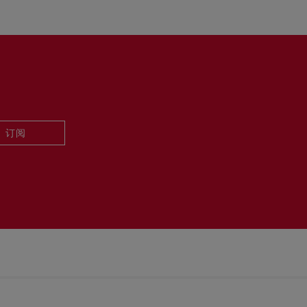
起计算。
请联系客户服务专员。
送货时间。
货要求。
，红鞋底也没有任何污渍。
阅读更多
订阅