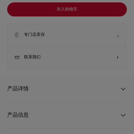
加入购物车
专门店库存
联系我们
产品详情
Christian Louboutin的光耀唇膏是一款亮泽水润、色泽灵动的经
典唇膏。纯粹的配方可提供6小时长效补水保湿，持妆6小时色彩
产品信息
依旧灵动，始终轻盈遮盖双唇，毫无负担感*，**。 Christian
Louboutin推出全新小号便携式经典唇膏。 Louboutin唇膏外壳采
用红色条纹装饰，搭配银色和金色唇膏盖，小巧轻盈，方便随身
型号
8500013K149