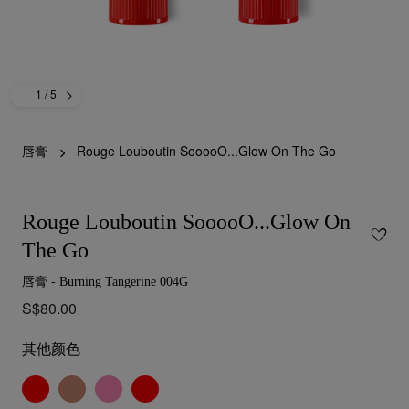
1
/ 5
唇膏
Rouge Louboutin SooooO...Glow On The Go
Rouge Louboutin SooooO...Glow On
The Go
唇膏 - Burning Tangerine 004G
S$80.00
其他颜色