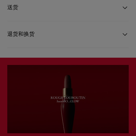
携带。 该系列唇膏包含5款经典色号。 按照爱的施用技巧涂上
颜色
Burning Tangerine 004G
送货
Rouge Louboutin 唇膏： 1. 用唇膏沿着唇峰曲线描摹 2. 噘起双
重量
3g
唇涂抹色彩 3. 用色彩填满描好的双唇 使用 Lip Neat 唇刷精确描
阅读更多
摹。 如要为唇膏赋予独一无二的个性化色彩，请添加链条和坠
UPS Access Point：3至5个工作天内免费送货
饰。 *针对35名女性进行仪器测试 **针对20名女性进行皮肤测试
UPS标准服务：3至6个工作天内免费送货
退货和换货
UPS特快专递：费用为15英镑，1至3个工作天内送货（限下午4
点(GMT+1时间)前下单）
包裹于星期一至五派送，必须签收。
请注意，由于运输限制，Christian Louboutin恕不接受任
何退回香水的要求。 浏览退货政策。
估计送货时间由发货日期起计算。
部分地区可能需要额外的送货时间。
详情
阅读更多