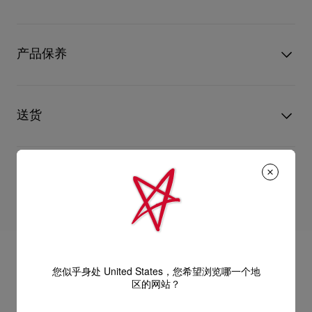
足部迷人线条的立体浅鞋口，使设计份外夺目妩媚，自信前卫。
型号
3130694PK1A
颜色
杏色
产品保养
物料
漆皮
跟高
120 mm
只要好好爱护，便能历久常新。不论您的Christian Louboutin皮
革产品需要深层清洁还是保养护理，我们也能为尽应所需，确保
送货
您心仪的设计耐用经年。 请小心护理闪亮皮革产品，以免品质受
损。 产品保养
经 DHL Express 送货 - 送货时间：3至 4个工作天
退货和换货
部分地区可能需要额外送货时间。
估计送货时间按照加快处理订单计算。
送货日期起计30天内可以免费退换。
详情
换货视乎产品库存而定，请联系客户服务专员。
专门店恕不处理退货或换货要求。
退回的产品必须完好无损，红鞋底也没有任何污渍。
您似乎身处 United States，您希望浏览哪一个地
浏览退货政策。
区的网站？