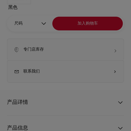
黑色
尺码
加入购物车
专门店库存
联系我们
产品详情
So Kate高跟鞋是Christian Louboutin的时尚经典之作，简洁俐落
的修长尖鞋头设计风格大胆，隽永优雅。120公厘幼细鞋跟巧妙
产品信息
露出标志性Loubi红鞋底，而Blush杏色小牛漆皮鞋帮更配上彰显