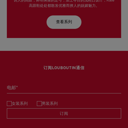
诱人的高跟，鲜明俐落的足弓，加上夺目的浅鞋口设计，Kate
高跟鞋处处都散发优雅而撩人的妩媚魅力。
查看系列
订阅LOUBOUTIN通信
电邮*
女装系列
男装系列
订阅