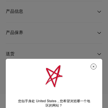
隽永时尚的Sporty Kate 高鞋跟采用尖鞋头和85毫米鞋跟，配以
优雅的浅鞋口设计，展现脱俗魅力。鞋帮以柔软的黑色纳帕皮制
产品信息
造，鞋背则饰有品牌标志。
型号
1240544B439
颜色
黑色
产品保养
物料
纳帕羊皮
跟高
85 mm
只要好好爱护，便能历久常新。不论您的Christian Louboutin皮
革产品需要深层清洁还是保养护理，我们也能为尽应所需，确保
送货
您心仪的设计耐用经年。 请小心护理闪亮皮革产品，以免品质受
损。 产品保养
经 DHL Express 送货 - 送货时间：3至 4个工作天
退货和换货
部分地区可能需要额外送货时间。
估计送货时间按照加快处理订单计算。
送货日期起计30天内可以免费退换。
详情
换货视乎产品库存而定，请联系客户服务专员。
专门店恕不处理退货或换货要求。
您似乎身处 United States，您希望浏览哪一个地
退回的产品必须完好无损，红鞋底也没有任何污渍。
区的网站？