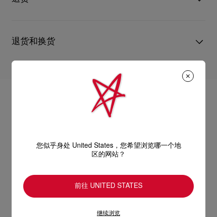
您心仪的设计耐用经年。 请小心护理闪亮皮革产品，以免品质受
损。 产品保养
- 1 个拉链内袋
经 DHL Express 送货 - 送货时间：3至 4个工作天
- 尺寸：
退货和换货
部分地区可能需要额外送货时间。
估计送货时间按照加快处理订单计算。
- 高 5.1 x 长11.8 x 宽3.5英寸
送货日期起计30天内可以免费退换。
详情
换货视乎产品库存而定，请联系客户服务专员。
- 高 13 x 长 30 x 宽 9公分
专门店恕不处理退货或换货要求。
退回的产品必须完好无损，红鞋底也没有任何污渍。
浏览退货政策。
您似乎身处 United States，您希望浏览哪一个地
区的网站？
前往 UNITED STATES
继续浏览