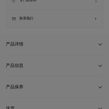
专门店库存
联系我们
产品详情
外形时尚简约的Venus手提包完美体现Christian Louboutin的精湛
工艺。管状弧形银色饰边手柄连接模仿Miss Z高跟鞋鞋底的固定
产品信息
片，并以含蓄的金属细节围绕。手袋以Saharienne杏色翻面绒面
小牛皮制造，触感柔软平滑。袋面以呼应经典鞋底的银色装饰点
缀，是搭配晚装和日常造型的典雅之选。
型号
1265343F702
颜色
杏色
产品保养
- 2条9.4英寸／24公分手柄
物料
小牛皮
阅读更多
- 磁石袋扣
只要好好爱护，便能历久常新。不论您的Christian Louboutin皮
革产品需要深层清洁还是保养护理，我们也能为尽应所需，确保
送货
- 1 个主间隔