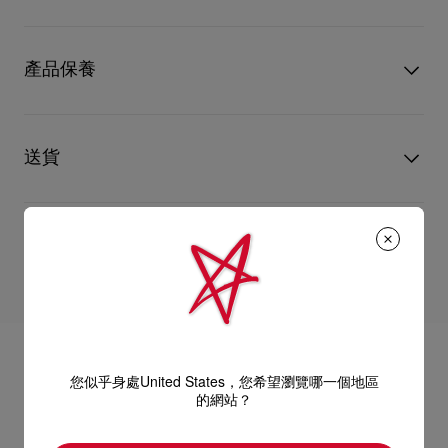
的金色裝飾點綴。天然無塗層Cordia小牛皮會隨著歲月展露獨特
紋理，呈現全新的光澤感和色調。斜揹袋亦可用作手拿包，適合
型號
1265010L507
日常使用。
顏色
灰色
產品保養
物料
小牛皮
- 2條4.3吋／11厘米手挽和1條皮革肩帶，可用作手拿包、肩袋或
尺寸
120mm x 270mm x 110mm
閱讀更多
斜揹袋
只要好好愛護，便能歷久常新。無論您的Christian Louboutin皮
革產品需要深層清潔或保養護理，我們也能為盡應所需，確保您
送貨
- 拉鏈袋口
心儀的設計耐用經年。 請小心護理閃亮皮革產品，以免品質受
損。 產品保養
- 1個主間隔
以 DHL Express 運送 - 送貨時間：3至 4個工作天
- 1個卡片間隔
退貨及換貨
部分地區可能需要額外送貨時間。
估計送貨時間按照加快處理訂單計算。
- 尺寸：
送貨日期起計30天內可以免費退換。
詳情
換貨視乎產品存貨而定，請聯絡客戶服務專員。
- 高4.7 x 長10.6 x 闊4.3吋
專門店恕不處理退貨或換貨要求。
退回的產品必須完好無損，紅鞋底亦沒有任何污漬。
- 高12 x 長27 x 闊11厘米
您似乎身處United States，您希望瀏覽哪一個地區
如需更多資訊，
瀏覽退貨政策
。
的網站？