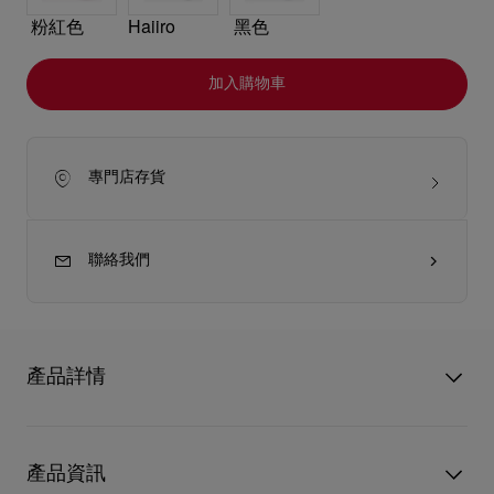
粉紅色
Haiiro
黑色
加入購物車
專門店存貨
聯絡我們
產品詳情
小巧的Venus迷你斜揹袋彰顯Christian Louboutin的非凡工藝。斜
揹袋以Jumbo Grey灰色Cordia小牛皮製造，配以管狀弧形手挽和
產品資訊
模仿經典Miss Z高跟鞋鞋底的固定片，袋面則以呼應標誌性鞋底