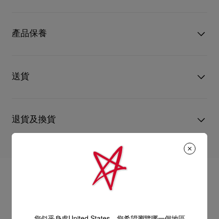
誌性鞋底的裝飾點綴。可愛實用的設計可用作斜揹袋或手提袋，
適合日常使用。未經塗層處理的天然Cordia小牛皮會隨著時間形
型號
1265010BK01
成獨特的紋理，展現全新的暈染效果和色澤。
顏色
黑色
產品保養
物料
小牛皮
- 2條11厘米手挽和1條皮革肩帶，可用作手提袋、肩袋或斜揹袋
尺寸
120mm x 270mm x 110mm
閱讀更多
只要好好愛護，便能歷久常新。無論您的Christian Louboutin皮
- 拉鏈袋口
革產品需要深層清潔或保養護理，我們也能為盡應所需，確保您
送貨
心儀的設計耐用經年。 請小心護理閃亮皮革產品，以免品質受
- 1個主間隔
損。 產品保養
UPS Access Point：3至5個工作天內免費送貨
- 1個卡片間隔
UPS標準服務：3至6個工作天內免費送貨
退貨及換貨
UPS特快專遞：費用為15英鎊，1至3個工作天內送貨（限下午4
- 尺寸：高 12 x 長 27 x 闊 11 厘米
點(GMT+1時間)前下單）
包裹於星期一至五派送，必須簽收。
送貨日期起計30天內可以免費退換。
換貨視乎產品存貨而定，請聯絡客戶服務專員。
估計送貨時間由發貨日期起計算。
專門店恕不處理退貨或換貨要求。
部分地區可能需要額外的送貨時間。
退回的產品必須完好無損，紅鞋底亦沒有任何污漬。
如需更多資訊，
瀏覽退貨政策
。
詳情
閱讀更多