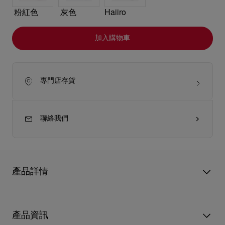
粉紅色
灰色
Haiiro
加入購物車
專門店存貨
聯絡我們
產品詳情
小巧的Venus迷你斜揹袋完美體現Christian Louboutin的精湛工
藝。袋身以黑色Cordia小牛皮製成，管狀弧形手挽添上同色皮革
產品資訊
飾邊，並連接模仿Miss Z高跟鞋鞋底的固定片，正面則以呼應標