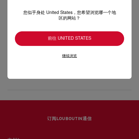
手提包或肩背包，时尚可爱的设计也完美搭配晚间造型。纳帕小
羊皮带有半哑光质感，自然纹理含蓄细腻，感觉高雅，隽永不
型号
1265023W699
您似乎身处 United States，您希望浏览哪一个地
凡。
颜色
白色
区的网站？
产品保养
物料
纳帕羊皮
-磁石袋扣
尺寸
140mm x 250mm x 100mm
阅读更多
只要好好爱护，便能历久常新。不论您的Christian Louboutin皮
前往 UNITED STATES
- 1个主间隔
革产品需要深层清洁还是保养护理，我们也能为尽应所需，确保
送货
您心仪的设计耐用经年。 请小心护理闪亮皮革产品，以免品质受
- 1个卡片间隔
继续浏览
损。 产品保养
经 DHL Express 送货 - 送货时间：3至 4个工作天
- 1条长89英寸／垂下长43.2英寸／长46公分／垂下长17公分的
链带
退货和换货
部分地区可能需要额外送货时间。
估计送货时间按照加快处理订单计算。
高5.5 x 长9.8 x 宽3.9英寸
送货日期起计30天内可以免费退换。
详情
换货视乎产品库存而定，请联系客户服务专员。
高14 x 长25 x 宽10公分
专门店恕不处理退货或换货要求。
退回的产品必须完好无损，红鞋底也没有任何污渍。
订阅LOUBOUTIN通信
浏览退货政策。