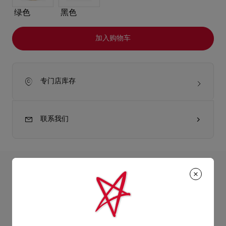
绿色
黑色
加入购物车
专门店库存
联系我们
产品详情
Eva小型肩背包以Suzuran白色纳帕小羊皮制造，采用时尚俐落的
褶裥设计，风格优雅脱俗。银色吊饰让人想起品牌的经典红鞋
产品信息
底，为手袋增添夺目细节。手袋更随附精致的银色链带，可用作