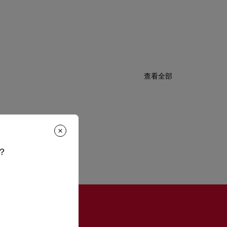
查看全部
？