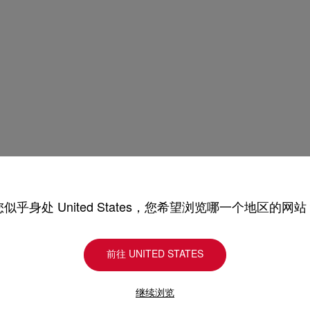
您似乎身处 United States，您希望浏览哪一个地区的网站
新季包袋
Kate高跟鞋
前往 UNITED STATES
继续浏览
订阅LOUBOUTIN通信