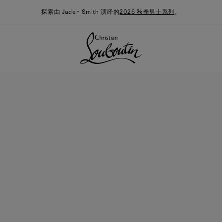
探索由 Jaden Smith 演绎的
2026 秋季男士系列
。
季男装系列
时尚约誓
最新消息