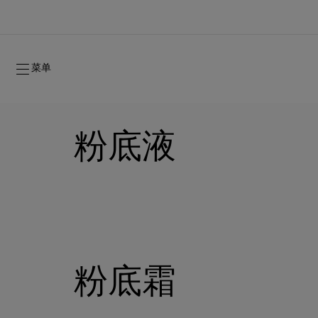
菜单
粉底液
2026年秋季系列
2026年秋季系列
隽永标记
全新登场：Oud Fétiche 奢⾹淡⾹精
女士礼品
粉底霜
2026年秋季女装系列
品牌历史
2026年秋
时装秀