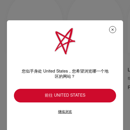
Chambeliss
Bettina
L
您似乎身处 United States，您希望浏览哪一个地
区的网站？
腰带 - 漆皮 - 黑色
腰带 - 小牛皮 - 粉色
RM 3.350,00
RM 1.700,00
前往 UNITED STATES
继续浏览