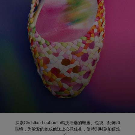
探索Christian Louboutin精挑细选的鞋履、包袋、配饰和
眼镜，为挚爱的她或他送上心意佳礼，使特别时刻加倍难